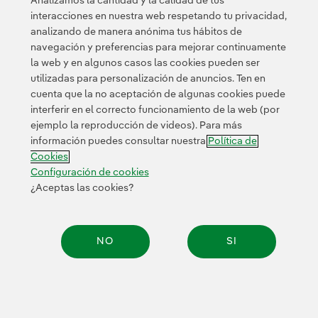
Analizamos la cantidad y la calidad de tus
Cuentas anuales, informe de gestión,
interacciones en nuestra web respetando tu privacidad,
analizando de manera anónima tus hábitos de
informe de auditoría
navegación y preferencias para mejorar continuamente
2019 (individuales) [PDF]
la web y en algunos casos las cookies pueden ser
utilizadas para personalización de anuncios. Ten en
Cuentas anuales, informe de gestión,
cuenta que la no aceptación de algunas cookies puede
informe de auditoría
interferir en el correcto funcionamiento de la web (por
2019 (consolidadas) [PDF]
ejemplo la reproducción de videos). Para más
información puedes consultar nuestra
Política de
Cookies
Declaración de responsabilidad de los
Configuración de cookies
administradores 2019 [PDF]
¿Aceptas las cookies?
Estado de información no financiera.
Informe de sostenibilidad 2019 [PDF]
NO
SI
Declaración de aseguramiento LBG
Share:
2019 [PDF]
Informe de Diversidad e Inclusión 2019