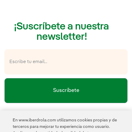
¡Suscríbete a nuestra
newsletter!
Suscríbete
política de privacidad de la
He leído y acepto la
En www.iberdrola.com utilizamos cookies propias y de
Newsletter
Enlace externo, se abre en ventana nueva.
terceros para mejorar tu experiencia como usuario.
Esta página está protegida por reCAPTCHA y se aplican la