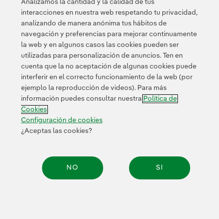
Analizamos la cantidad y la calidad de tus
Política de privacidad
Términos de servicio
y los
de Googl
interacciones en nuestra web respetando tu privacidad,
analizando de manera anónima tus hábitos de
navegación y preferencias para mejorar continuamente
la web y en algunos casos las cookies pueden ser
utilizadas para personalización de anuncios. Ten en
cuenta que la no aceptación de algunas cookies puede
interferir en el correcto funcionamiento de la web (por
ejemplo la reproducción de videos). Para más
Contacta
Clientes
Política de Privacidad
Información legal
información puedes consultar nuestra
Política de
Transparencia en el uso de la IA
Política de cookies
Cookies
Configuración de cookies
Accesibilidad
Canal de denuncias
Configuración de cookies
¿Aceptas las cookies?
© 2026 Iberdrola, S.A. Reservados todos los derechos.
NO
SI
Compar