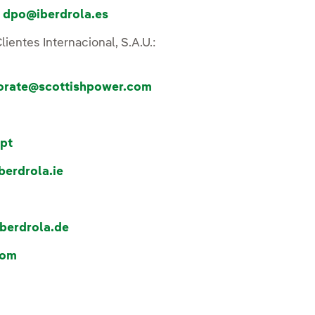
:
dpo@iberdrola.es
lientes Internacional, S.A.U.:
orate@scottishpower.com
pt
berdrola.ie
berdrola.de
com