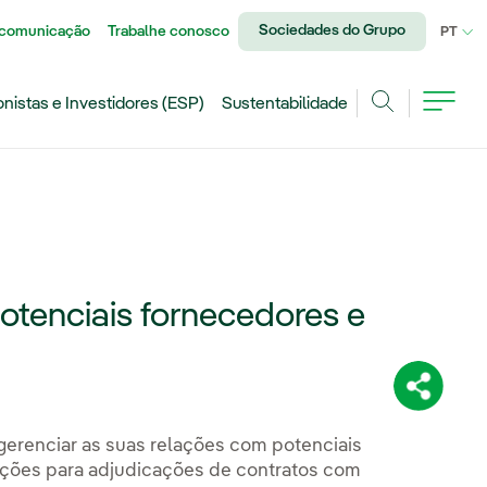
Sociedades do Grupo
 comunicação
Trabalhe conosco
IDI
PT
onistas e Investidores (ESP)
Sustentabilidade
Achar
potenciais fornecedores e
Compartil
gerenciar as suas relações com potenciais
tações para adjudicações de contratos com