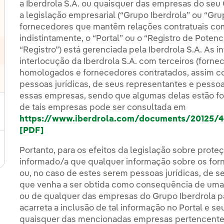
a Iberdrola S.A. ou quaisquer das empresas do se
a legislação empresarial (“Grupo Iberdrola” ou “G
fornecedores que mantêm relações contratuais com
indistintamente, o “Portal” ou o “Registro de Pote
“Registro”) está gerenciada pela Iberdrola S.A. As 
interlocução da Iberdrola S.A. com terceiros (forn
homologados e fornecedores contratados, assim co
pessoas jurídicas, de seus representantes e pessoa
essas empresas, sendo que algumas delas estão fo
de tais empresas pode ser consultada em
h
ttps://www.iberdrola.com/documents/20125/4
[PDF]
Portanto, para os efeitos da legislação sobre prot
informado/a que qualquer informação sobre os for
ou, no caso de estes serem pessoas jurídicas, de 
que venha a ser obtida como consequência de uma 
ou de qualquer das empresas do Grupo Iberdrola pa
acarreta a inclusão de tal informação no Portal e
quaisquer das mencionadas empresas pertencentes