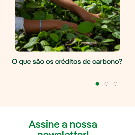
O que são os créditos de carbono?
Navegação
Naveg
Na
Assine a nossa