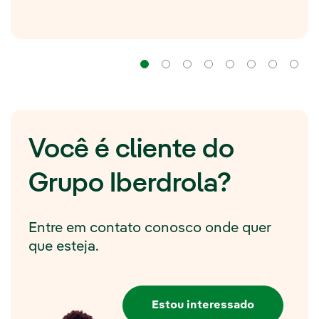
Navegação
Navegação
Navegação
Navegação
Navegação
Navega
Na
Você é cliente do
Grupo Iberdrola?
Entre em contato conosco onde quer
que esteja.
Estou interessado