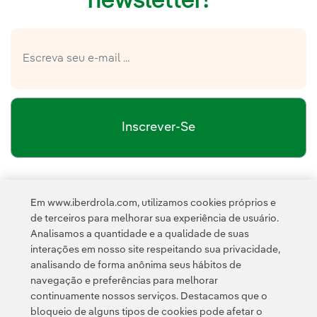
newsletter!
Inscrever-Se
política de privacidade da Newsletter
Link 
Li e aceito a
Em www.iberdrola.com, utilizamos cookies próprios e
Política de
Esta página é protegida pelo reCAPTCHA e pela
de terceiros para melhorar sua experiência de usuário.
Privacidade
Termos de Serviço do Google
e pela
.
Analisamos a quantidade e a qualidade de suas
interações em nosso site respeitando sua privacidade,
analisando de forma anônima seus hábitos de
navegação e preferências para melhorar
continuamente nossos serviços. Destacamos que o
bloqueio de alguns tipos de cookies pode afetar o