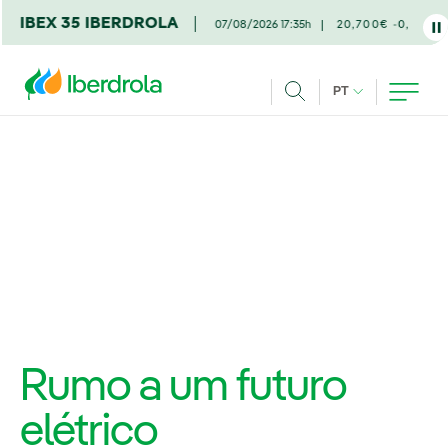
Pasar al contenido principal
BERDROLA
07/08/2026 17:35h
20,700€ -0,09%
IDIOMA ATUAL
PT
Achar
Rumo a um futuro
elétrico