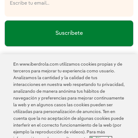
Suscríbete
política de privacidad de la
He leído y acepto la
En www.iberdrola.com utilizamos cookies propias y de
Newsletter
Enlace externo, se abre en ventana nueva.
terceros para mejorar tu experiencia como usuario.
Esta página está protegida por reCAPTCHA y se aplican la
Analizamos la cantidad y la calidad de tus
Política de privacidad
Términos de servicio
y los
de Googl
interacciones en nuestra web respetando tu privacidad,
analizando de manera anónima tus hábitos de
navegación y preferencias para mejorar continuamente
la web y en algunos casos las cookies pueden ser
utilizadas para personalización de anuncios. Ten en
cuenta que la no aceptación de algunas cookies puede
interferir en el correcto funcionamiento de la web (por
ejemplo la reproducción de videos). Para más
Contacta
Clientes
Política de Privacidad
Información legal