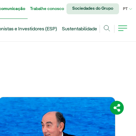
Sociedades do Grupo
 comunicação
Trabalhe conosco
IDI
PT
onistas e Investidores (ESP)
Sustentabilidade
Achar
Compartil