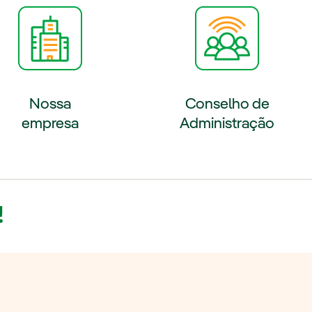
erno, abra em uma nova aba.
Link externo, abra em uma n
Li
Nossa
Conselho de
empresa
Administração
!