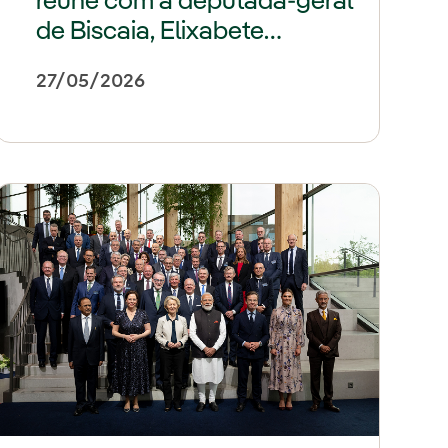
reúne com a deputada-geral
de Biscaia, Elixabete
Etxanobe, na Torre Iberdrola
27/05/2026