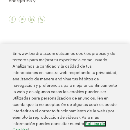
energética y ...
Facebook La inversión récord de 17.000 millones
Twitter La inversión récord de 17.000 millo
Linkedin La inversión récord de 17.000 
En www.iberdrola.com utilizamos cookies propias y de
terceros para mejorar tu experiencia como usuario.
<
1
2
3
4
5
6
7
8
>
Analizamos la cantidad y la calidad de tus
interacciones en nuestra web respetando tu privacidad,
analizando de manera anónima tus hábitos de
navegación y preferencias para mejorar continuamente
la web y en algunos casos las cookies pueden ser
utilizadas para personalización de anuncios. Ten en
cuenta que la no aceptación de algunas cookies puede
Contacta
Clientes
Política de Privacidad
Información legal
interferir en el correcto funcionamiento de la web (por
Política de cookies
Configuración de cookies
Accesibilidad
ejemplo la reproducción de videos). Para más
información puedes consultar nuestra
Política de
Canal de denuncias