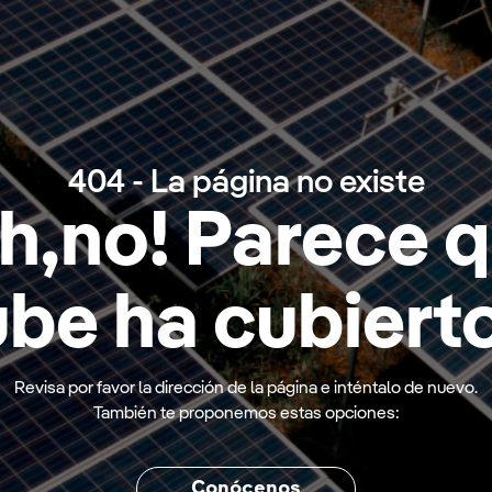
Pasar al contenido principal
404 - La página no existe
h,no! Parece 
be ha cubierto
Revisa por favor la dirección de la página e inténtalo de nuevo.
También te proponemos estas opciones:
Conócenos