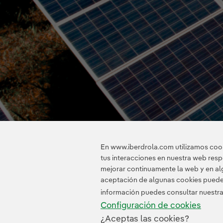
En www.iberdrola.com utilizamos cooki
tus interacciones en nuestra web res
mejorar continuamente la web y en alg
aceptación de algunas cookies puede i
información puedes consultar nuestr
Configuración de cookies
¿Aceptas las cookies?