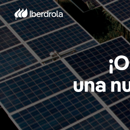
¡O
una nu