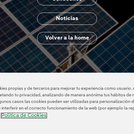
Noticias
Volver a la home
es propias y de terceros para mejorar tu experiencia como usuario. 
petando tu privacidad, analizando de manera anónima tus hábitos de 
unos casos las cookies pueden ser utilizadas para personalización d
nterferir en el correcto funcionamiento de la web (por ejemplo la r
Política de Cookies
a