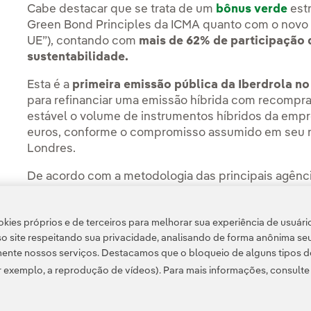
Cabe destacar que se trata de um
bônus verde
est
Green Bond Principles da ICMA quanto com o novo 
UE”), contando com
mais de 62% de participação 
sustentabilidade.
Esta é a
primeira emissão pública da Iberdrola 
para refinanciar uma emissão híbrida com recompr
estável o volume de instrumentos híbridos da emp
euros, conforme o compromisso assumido em seu 
Londres.
De acordo com a metodologia das principais agência
híbridos contam como
capital em 50%
, contribuin
crédito do Grupo. A última emissão desse tipo rea
kies próprios e de terceiros para melhorar sua experiência de usuári
de 2024, com cupom de 4,247%.
o site respeitando sua privacidade, analisando de forma anônima se
ente nossos serviços. Destacamos que o bloqueio de alguns tipos d
 exemplo, a reprodução de vídeos). Para mais informações, consult