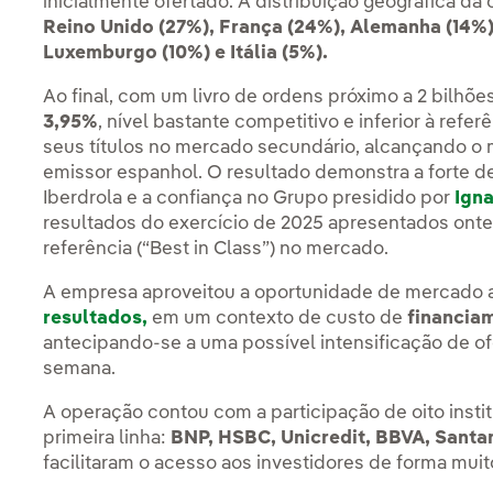
inicialmente ofertado. A distribuição geográfica d
Reino Unido (27%), França (24%), Alemanha (14%)
Luxemburgo (10%) e Itália (5%).
Ao final, com um livro de ordens próximo a 2 bilhõe
3,95%
, nível bastante competitivo e inferior à ref
seus títulos no mercado secundário, alcançando o 
emissor espanhol. O resultado demonstra a forte d
Iberdrola e a confiança no Grupo presidido por
Ign
resultados do exercício de 2025 apresentados ont
referência (“Best in Class”) no mercado.
A empresa aproveitou a oportunidade de mercado 
resultados,
em um contexto de custo de
financia
antecipando-se a uma possível intensificação de ofe
semana.
A operação contou com a participação de oito instit
primeira linha:
BNP, HSBC, Unicredit, BBVA, Sant
facilitaram o acesso aos investidores de forma muito