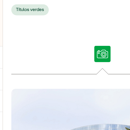
Títulos verdes
ternar submenu de Nossas vozes
ternar submenu de Multimídia
ternar submenu de Redes sociais