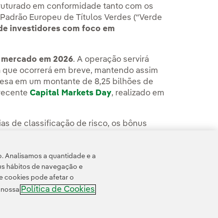
ruturado em conformidade tanto com os
Padrão Europeu de Títulos Verdes (“Verde
de investidores com foco em
no mercado em 2026
. A operação servirá
a que ocorrerá em breve, mantendo assim
resa em um montante de 8,25 bilhões de
recente
Capital Markets Day
, realizado em
s de classificação de risco, os bônus
do para a manutenção dos ratings de
lizada pela Iberdrola ocorreu em novembro
o. Analisamos a quantidade e a
us hábitos de navegação e
e cookies pode afetar o
Política de Cookies
e nossa