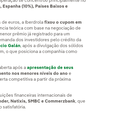
a operação se concentrou principalmente no
, Espanha (10%), Países Baixos e
s de euros, a Iberdrola
fixou o cupom em
erência teórica com base na negociação de
menor prêmio já registrado para um
emanda dos investidores pelo crédito da
acio Galán
, após a divulgação dos sólidos
em, o que posiciona a companhia como
aberta após a
apresentação de seus
mento nos menores níveis do ano
e
rta competitiva a partir da próxima
uições financeiras internacionais de
ander, Natixis, SMBC e Commerzbank
, que
 satisfatória.