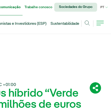
Sociedades do Grupo
 comunicação
Trabalhe conosco
IDI
PT
onistas e Investidores (ESP)
Sustentabilidade
Achar
C +01:00
s híbrido “Verde
Compartil
 milhões de euros