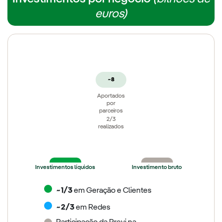
euros)
~8
Aportados
por
parceiros
2/3
realizados
~36
~14
~56
~2
Investimentos líquidos
Investimento bruto
~1/3
em Geração e Clientes
~2/3
em Redes