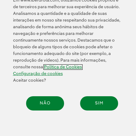
Em www.iberdrola.com, utilizamos cookies próprios e
associadas à geração de energia elétrica — até o ano
de terceiros para melhorar sua experiência de usuário.
2030.
Analisamos a quantidade e a qualidade de suas
interações em nosso site respeitando sua privacidade,
analisando de forma anônima seus hábitos de
navegação e preferências para melhorar
continuamente nossos serviços. Destacamos que o
bloqueio de alguns tipos de cookies pode afetar o
funcionamento adequado do site (por exemplo, a
reprodução de vídeos). Para mais informações,
Plano Estratégico em
consulte nossa
Política de Cookies
Configuração de cookies
números
Aceitar cookies?
NÃO
SIM
Compar