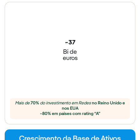
~37
Bi de
euros
Mais de
70%
do investimento em Redes
no Reino Unido e
nos EUA
~80% em países com rating “A”
Crescimento da Base de Ativos