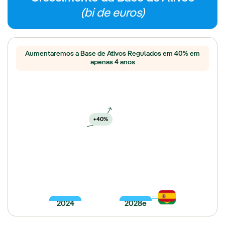
(bi de euros)
Aumentaremos a Base de Ativos Regulados em 40% em
apenas 4 anos
+40%
~24,5
~11,5
~13
~21
2024
2028e