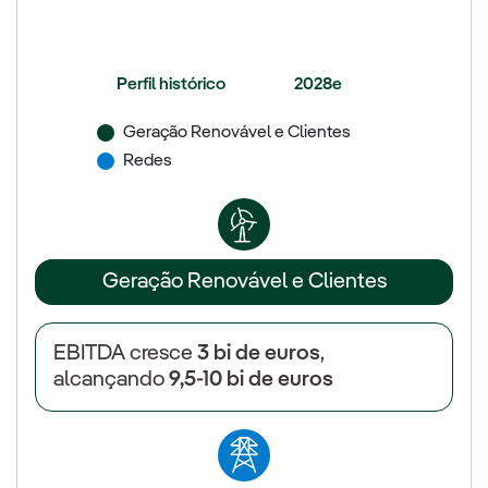
65%
35%
45%
55%
Perfil histórico
2028e
Geração Renovável e Clientes
Redes
Geração Renovável e Clientes
EBITDA cresce
3 bi de euros
,
alcançando
9,5-10 bi de euros