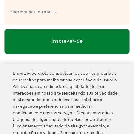
Inscrever-Se
política de privacidade da Newsletter
Link
Li e aceito a
Em www.iberdrola.com, utilizamos cookies próprios e
Política de
Esta página é protegida pelo reCAPTCHA e pela
de terceiros para melhorar sua experiência de usuário.
Privacidade
Termos de Serviço do Google
e pela
.
Analisamos a quantidade e a qualidade de suas
interações em nosso site respeitando sua privacidade,
analisando de forma anônima seus hábitos de
navegação e preferências para melhorar
continuamente nossos serviços. Destacamos que o
bloqueio de alguns tipos de cookies pode afetar o
funcionamento adequado do site (por exemplo, a
Contato
Clientes
Política de Privacidade
Informação legal
reprodução de vídeos). Para mais informações,