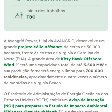
Início dos trabalhos
TBC
A Avangrid Power, filial da AVANGRID, desenvolve um
grande
projeto eólio
offshore
,
de cerca de 50.000
hectares, frente às costas de Virgínia e Carolina do
Norte (EUA). A grande área de
Kitty Hawk Offshore
Wind
Link externo, abra em uma nova aba.
terá uma capacidade total de até
3.500 MW
e
sua produção fornecerá energia limpa para
700.000
residências,
aproximadamente quatro vezes o número
de moradias de Virginia Beach.
O Escritório de Administração de Energia Oceânica dos
Estados Unidos (BOEM) emitiu um
Aviso de Intenção
(NOI) para preparar um Estudo de Impacto Ambiental