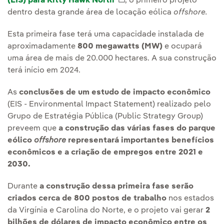
(EIS) para Kitty Hawk North
Link externo, abra em um
, o primeiro projeto
dentro desta grande área de locação eólica
offshore.
Esta primeira fase terá uma capacidade instalada de
aproximadamente
800 megawatts (MW)
e ocupará
uma área de mais de 20.000 hectares. A sua construção
terá início em 2024.
As
conclusões de um estudo de impacto econômico
(EIS - Environmental Impact Statement) realizado pelo
Grupo de Estratégia Pública (Public Strategy Group)
preveem que
a construção das várias fases do parque
eólico
offshore
representará importantes benefícios
econômicos e a criação de empregos entre 2021 e
2030.
Durante
a construção dessa primeira fase serão
criados cerca de 800 postos de trabalho
nos estados
da Virgínia e Carolina do Norte, e o projeto vai gerar
2
bilhões de dólares de impacto econômico entre os