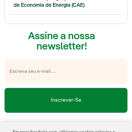
de Economia de Energia (CAE)
Assine a nossa
newsletter!
Inscrever-Se
política de privacidade da Newsletter
Link
Li e aceito a