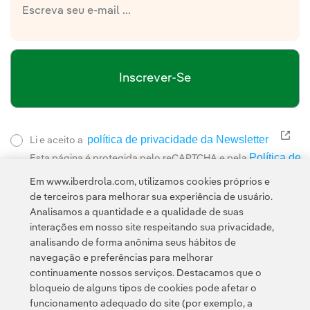
Inscrever-Se
política de privacidade da Newsletter
Link
Li e aceito a
Política de
Esta página é protegida pelo reCAPTCHA e pela
Privacidade
Termos de Serviço do Google
e pela
.
Em www.iberdrola.com, utilizamos cookies próprios e
de terceiros para melhorar sua experiência de usuário.
Analisamos a quantidade e a qualidade de suas
interações em nosso site respeitando sua privacidade,
analisando de forma anônima seus hábitos de
navegação e preferências para melhorar
continuamente nossos serviços. Destacamos que o
Contato
Clientes
Política de Privacidade
Informação legal
bloqueio de alguns tipos de cookies pode afetar o
Transparência no uso da IA
Política de cookies
Configuração de cookies
funcionamento adequado do site (por exemplo, a