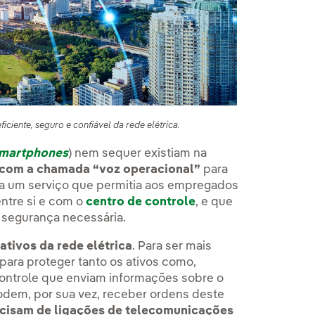
ciente, seguro e confiável da rede elétrica.
martphones
) nem sequer existiam na
m com a chamada “voz operacional”
para
ra um serviço que permitia aos empregados
ntre si e com o
centro de controle
, e que
 a segurança necessária.
tivos da rede elétrica
. Para ser mais
para proteger tanto os ativos como,
controle que enviam informações sobre o
podem, por sua vez, receber ordens deste
cisam de ligações de telecomunicações