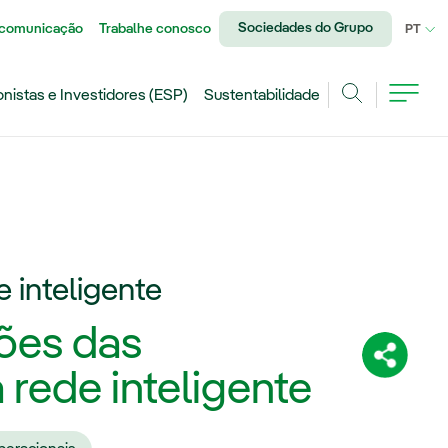
Sociedades do Grupo
 comunicação
Trabalhe conosco
IDI
PT
onistas e Investidores (ESP)
Sustentabilidade
Achar
 inteligente
ões das
Compartil
rede inteligente