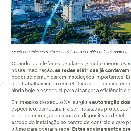
ternar submenu de Onde estamos
ternar submenu de Plano Estratégico
As telecomunicações são essenciais para permitir um funcionamento efi
ternar submenu de Nosso setor
Quando os telefones celulares (e muito menos os
s
nossa imaginação,
as redes elétricas já contava
ternar submenu de Nosso modelo de inovação
poder se comunicar em instalações importantes. E
que trabalhavam na rede elétrica se comunicarem e
ainda hoje é essencial para alcançar a eficiência e
Em meados do século XX, surgiu a
automação dos a
específico, começaram a ser instaladas proteções (
principalmente, as pessoas) e dispositivos de tele
estado da instalação ao centro de controle e que 
último para operar a rede.
Estes equipamentos pre