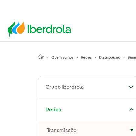
Quem somos
Redes
Distribuição
Smar
Grupo Iberdrola
Al
Alternar submenu de Redes
Redes
Transmissão
A