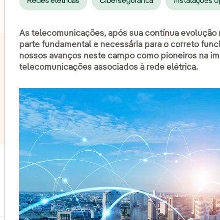
Redes elétricas
Ciberseguranca
Instalações o
As telecomunicações, após sua contínua evolução 
parte fundamental e necessária para o correto fun
nossos avanços neste campo como pioneiros na im
telecomunicações associados à rede elétrica.
ternar submenu de Geração
ternar submenu de Produtos e Serviços