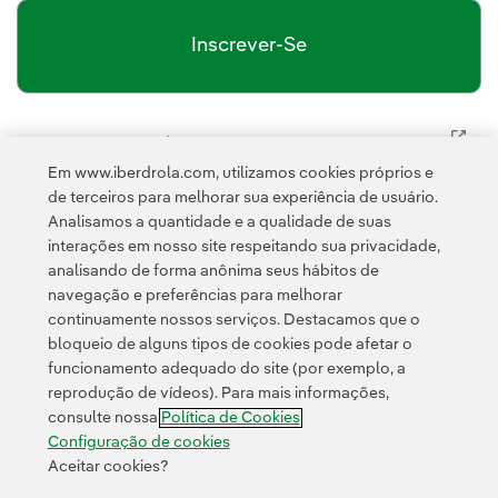
Inscrever-Se
política de privacidade da Newsletter
Link
Li e aceito a
Política de
Em www.iberdrola.com, utilizamos cookies próprios e
Esta página é protegida pelo reCAPTCHA e pela
de terceiros para melhorar sua experiência de usuário.
Privacidade
Termos de Serviço do Google
e pela
.
Analisamos a quantidade e a qualidade de suas
interações em nosso site respeitando sua privacidade,
analisando de forma anônima seus hábitos de
navegação e preferências para melhorar
continuamente nossos serviços. Destacamos que o
bloqueio de alguns tipos de cookies pode afetar o
funcionamento adequado do site (por exemplo, a
Contato
Clientes
Política de Privacidade
Informação legal
reprodução de vídeos). Para mais informações,
Transparência no uso da IA
Política de cookies
Configuração de cookies
consulte nossa
Política de Cookies
Acessibilidade
Canal de denúncias
Configuração de cookies
Aceitar cookies?