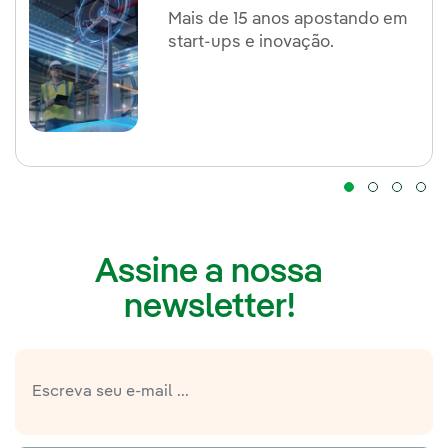
ã
Mais de 15 anos apostando em
start-ups e inovação.
o
Saiba
mais
Assine a nossa
newsletter!