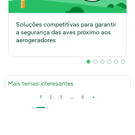
o
Soluções competitivas para garantir
s
a segurança das aves próximo aos
s
aerogeradores
o
m
o
Mais temas interesantes
d
1
2
3
...
8
>
e
l