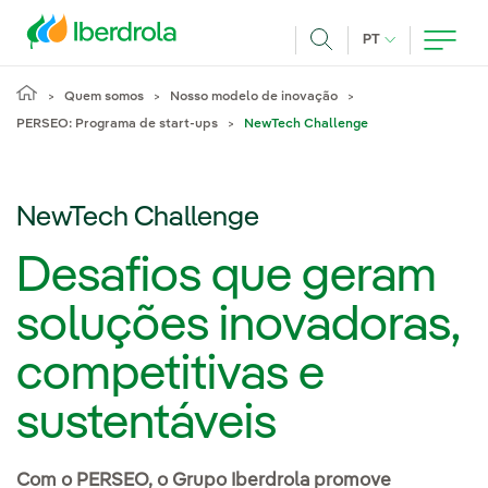
Pasar al contenido principal
IDIOMA ATUAL
PT
Achar
Quem somos
Nosso modelo de inovação
PERSEO: Programa de start-ups
NewTech Challenge
NewTech Challenge
Desafios que geram
soluções inovadoras,
competitivas e
sustentáveis
Com o PERSEO, o Grupo Iberdrola promove