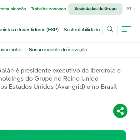
Sociedades do Grupo
 comunicação
Trabalhe conosco
IDI
PT
onistas e Investidores (ESP)
Sustentabilidade
Achar
osso setor
Nosso modelo de inovação
lán é presidente executivo da Iberdrola e
holdings do Grupo no Reino Unido
os Estados Unidos (Avangrid) e no Brasil
Compartil