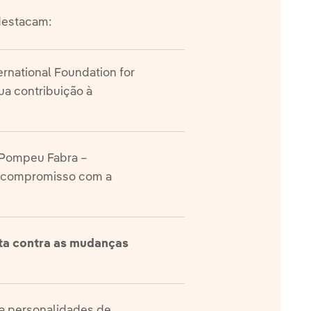
 destacam:
ernational Foundation for
ua contribuição à
 Pompeu Fabra –
 e compromisso com a
uta contra as mudanças
 a personalidades de