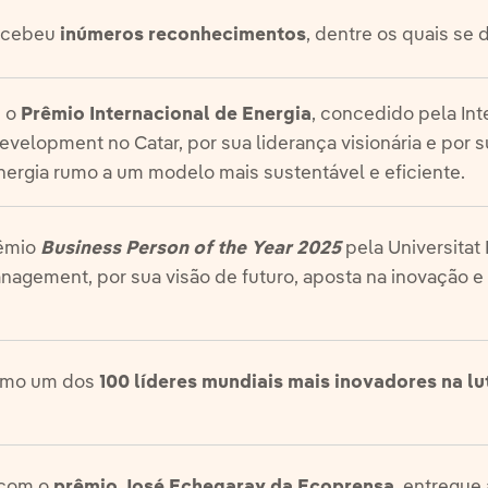
recebeu
inúmeros reconhecimentos
, dentre os quais se
m o
Prêmio Internacional de Energia
, concedido pela Int
velopment no Catar, por sua liderança visionária e por s
nergia rumo a um modelo mais sustentável e eficiente.
êmio
Business Person of the Year 2025
pela Universitat
nagement, por sua visão de futuro, aposta na inovação
como um dos
100 líderes mundiais mais inovadores na l
 com o
prêmio José Echegaray da Ecoprensa
, entregue