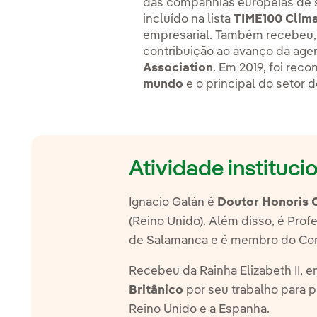
das companhias europeias de s
incluído na lista
TIME100 Clim
empresarial. Também recebeu,
contribuição ao avanço da ag
Association
. Em 2019, foi re
mundo
e o principal do setor de
Atividade instituc
Ignacio Galán é
Doutor Honoris 
(Reino Unido). Além disso, é Prof
de Salamanca e é membro do Conse
Recebeu da Rainha Elizabeth II, 
Britânico
por seu trabalho para p
Reino Unido e a Espanha.