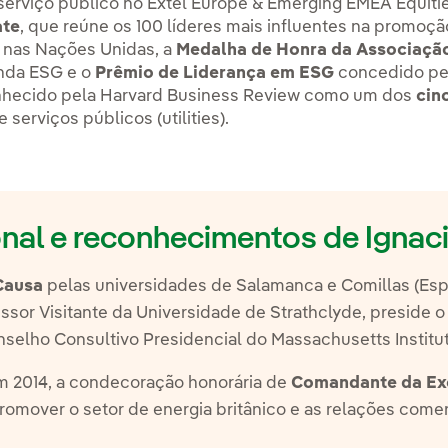
erviço público no Extel Europe & Emerging EMEA Equitie
ate
, que reúne os 100 líderes mais influentes na promoçã
 nas Nações Unidas, a
Medalha de Honra da Associação
enda ESG e o
Prêmio de Liderança em ESG
concedido pe
conhecido pela Harvard Business Review como um dos
cin
 serviços públicos (utilities).
ional e reconhecimentos de Ignac
Causa
pelas universidades de Salamanca e Comillas (Esp
essor Visitante da Universidade de Strathclyde, preside 
lho Consultivo Presidencial do Massachusetts Institute
em 2014, a condecoração honorária de
Comandante da Ex
romover o setor de energia britânico e as relações comer