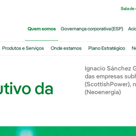
Pasar al contenido principal
Sala de
Quem somos
Governança corporativa (ESP)
Aci
Produtos e Serviços
Onde estamos
Plano Estratégico
N
Ignacio Sánchez Ga
das empresas sub
tivo da
(ScottishPower), n
(Neoenergia)