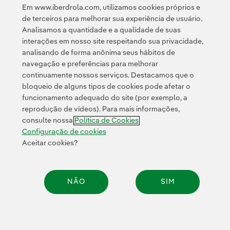
Em www.iberdrola.com, utilizamos cookies próprios e
de terceiros para melhorar sua experiência de usuário.
Analisamos a quantidade e a qualidade de suas
interações em nosso site respeitando sua privacidade,
analisando de forma anônima seus hábitos de
navegação e preferências para melhorar
continuamente nossos serviços. Destacamos que o
Contato
Clientes
Política de Privacidade
Informação legal
bloqueio de alguns tipos de cookies pode afetar o
Transparência no uso da IA
Política de cookies
Configuração de cookies
funcionamento adequado do site (por exemplo, a
reprodução de vídeos). Para mais informações,
Acessibilidade
Canal de denúncias
consulte nossa
Política de Cookies
Configuração de cookies
Aceitar cookies?
© 2026 Iberdrola, S.A. Todos os direitos reservados.
NÃO
SIM
Compar