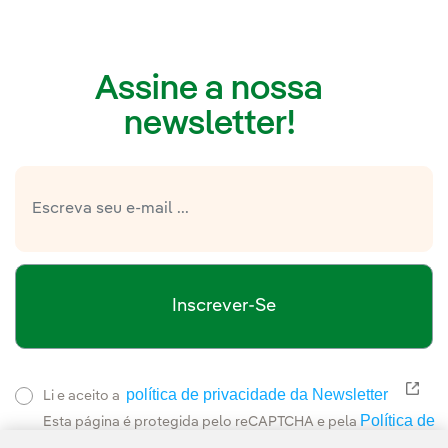
Assine a nossa
newsletter!
Inscrever-Se
política de privacidade da Newsletter
Link
Li e aceito a
Política de
Esta página é protegida pelo reCAPTCHA e pela
Privacidade
Termos de Serviço do Google
e pela
.