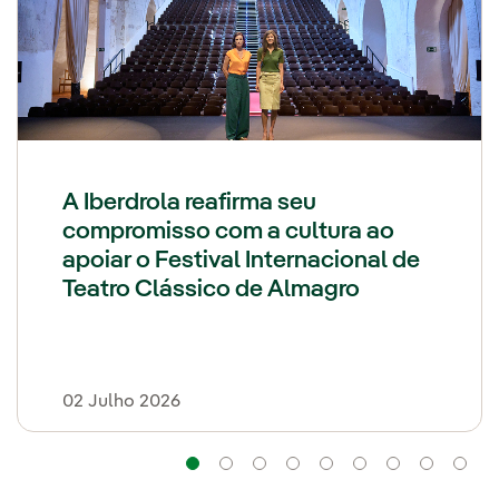
A Iberdrola reafirma seu
compromisso com a cultura ao
apoiar o Festival Internacional de
Teatro Clássico de Almagro
02 Julho 2026
Navegação
Navegação
Navegação
Navegação
Navegação
Navegação
Naveg
Na