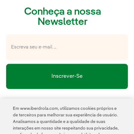
Conheça a nossa
Newsletter
Inscrever-Se
política de privacidade da Newsletter
Link 
Li e aceito a
Em www.iberdrola.com, utilizamos cookies próprios e
Política de
Esta página é protegida pelo reCAPTCHA e pela
de terceiros para melhorar sua experiência de usuário.
Privacidade
Termos de Serviço do Google
e pela
.
Analisamos a quantidade e a qualidade de suas
interações em nosso site respeitando sua privacidade,