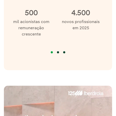
500
4.500
mil acionistas com
novos profissionais
m
remuneração
em 2025
crescente
at