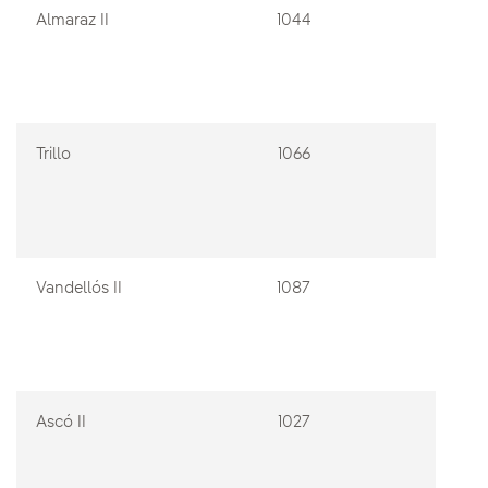
Almaraz II
1044
53%
Trillo
1066
49%
Vandellós II
1087
28%
Ascó II
1027
15%