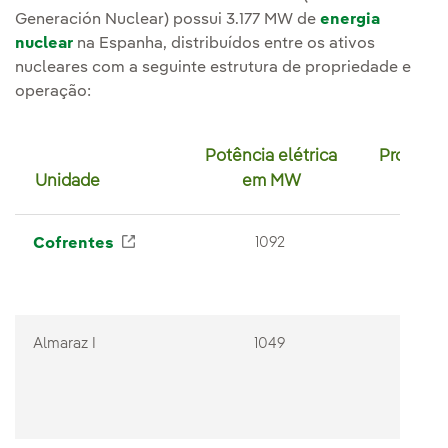
Generación Nuclear) possui 3.177 MW de
energia
nuclear
na Espanha, distribuídos entre os ativos
nucleares com a seguinte estrutura de propriedade e
operação:
Potência elétrica
Propied
Unidade
em MW
Iberdr
Cofrentes
Enlace externo, se abre en ventana nue
1092
100
Almaraz I
1049
53%