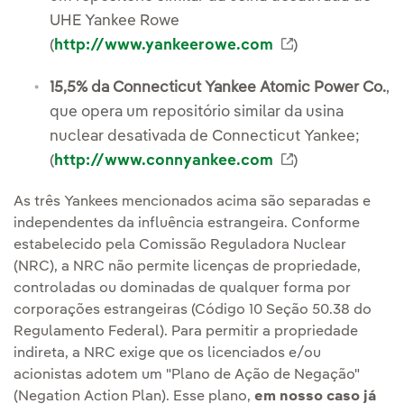
UHE Yankee Rowe
Enlace externo
(
http://www.yankeerowe.com
)
15,5% da Connecticut Yankee Atomic Power Co.
,
que opera um repositório similar da usina
nuclear desativada de Connecticut Yankee;
Enlace externo
(
http://www.connyankee.com
)
As três Yankees mencionados acima são separadas e
independentes da influência estrangeira. Conforme
estabelecido pela Comissão Reguladora Nuclear
(NRC), a NRC não permite licenças de propriedade,
controladas ou dominadas de qualquer forma por
corporações estrangeiras (Código 10 Seção 50.38 do
Regulamento Federal). Para permitir a propriedade
indireta, a NRC exige que os licenciados e/ou
acionistas adotem um "Plano de Ação de Negação"
(Negation Action Plan). Esse plano,
em nosso caso já