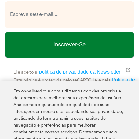
Inscrever-Se
política de privacidade da Newsletter
Link
Li e aceito a
Política de
Esta página é protegida pelo reCAPTCHA e pela
Privacidade
Termos de Serviço do Google
e pela
.
Em www.iberdrola.com, utilizamos cookies próprios e
de terceiros para melhorar sua experiência de usuário.
Analisamos a quantidade e a qualidade de suas
interações em nosso site respeitando sua privacidade,
analisando de forma anônima seus hábitos de
navegação e preferências para melhorar
continuamente nossos serviços. Destacamos que o
Contato
Clientes
Política de Privacidade
Informação legal