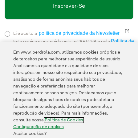
Inscrever-Se
política de privacidade da Newsletter
Link
Li e aceito a
Política de
Esta página é protegida pelo reCAPTCHA e pela
Privacidade
Termos de Serviço do Google
e pela
.
Em www.iberdrola.com, utilizamos cookies próprios e
de terceiros para melhorar sua experiência de usuário.
Analisamos a quantidade e a qualidade de suas
interações em nosso site respeitando sua privacidade,
analisando de forma anônima seus hábitos de
navegação e preferências para melhorar
continuamente nossos serviços. Destacamos que o
Contato
Clientes
Política de Privacidade
Informação legal
bloqueio de alguns tipos de cookies pode afetar o
Política de cookies
Configuração de cookies
Acessibilidade
funcionamento adequado do site (por exemplo, a
reprodução de vídeos). Para mais informações,
Canal de denúncias
consulte nossa
Política de Cookies
Configuração de cookies
Aceitar cookies?
© 2026 Iberdrola, S.A. Todos os direitos reservados.