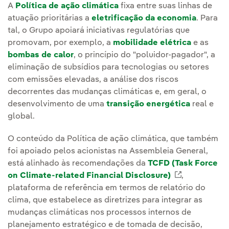
A
Política de ação climática
fixa entre suas linhas de
atuação prioritárias a
eletrificação da economia
. Para
tal, o Grupo apoiará iniciativas regulatórias que
promovam, por exemplo, a
mobilidade elétrica
e as
bombas de calor
, o princípio do "poluidor-pagador", a
eliminação de subsídios para tecnologias ou setores
com emissões elevadas, a análise dos riscos
decorrentes das mudanças climáticas e, em geral, o
desenvolvimento de uma
transição energética
real e
global.
O conteúdo da Política de ação climática, que também
foi apoiado pelos acionistas na Assembleia General,
está alinhado às recomendações da
TCFD (Task Force
on Climate-related Financial Disclosure)
Link extern
,
plataforma de referência em termos de relatório do
clima, que estabelece as diretrizes para integrar as
mudanças climáticas nos processos internos de
planejamento estratégico e de tomada de decisão,