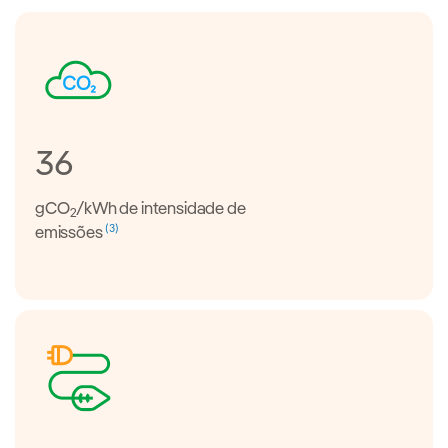
36
gCO
/kWh de intensidade de
2
(3)
emissões