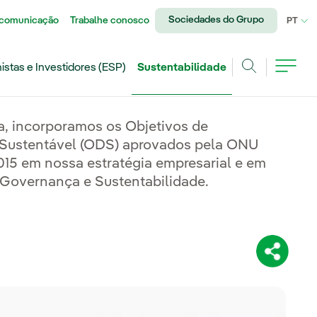
Sociedades do Grupo
 comunicação
Trabalhe conosco
IDI
PT
istas e Investidores (ESP)
Sustentabilidade
Achar
a, incorporamos os Objetivos de
Sustentável (ODS) aprovados pela ONU
15 em nossa estratégia empresarial e em
Governança e Sustentabilidade.
Compartil