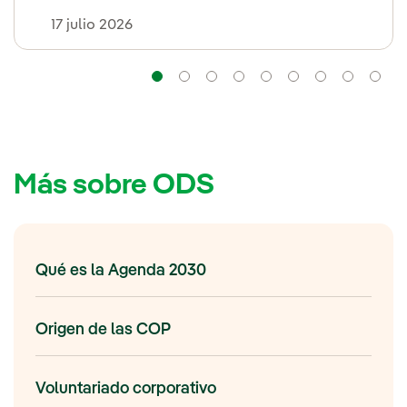
17 julio 2026
Navegación
Navegación
Navegación
Navegación
Navegación
Navegación
Navega
Na
Más sobre ODS
Qué es la Agenda 2030
Origen de las COP
Voluntariado corporativo