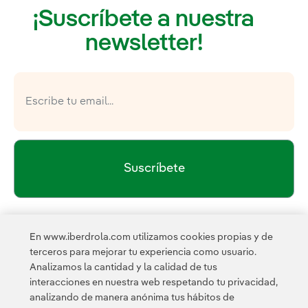
¡Suscríbete a nuestra
newsletter!
Suscríbete
política de privacidad de la
He leído y acepto la
En www.iberdrola.com utilizamos cookies propias y de
Newsletter
Enlace externo, se abre en ventana nueva.
terceros para mejorar tu experiencia como usuario.
Esta página está protegida por reCAPTCHA y se aplican la
Analizamos la cantidad y la calidad de tus
Política de privacidad
Términos de servicio
y los
de
interacciones en nuestra web respetando tu privacidad,
Google.
analizando de manera anónima tus hábitos de