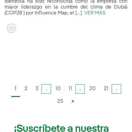
Iberdrola ha sido reconocida como la empresa con
mayor liderazgo en la cumbre del clima de Dubái
(COP28 ) por Influence Map, el [...]
VER MÁS
1
2
3
10
11
20
21
...
...
...
25
>
¡Suscríbete a nuestra