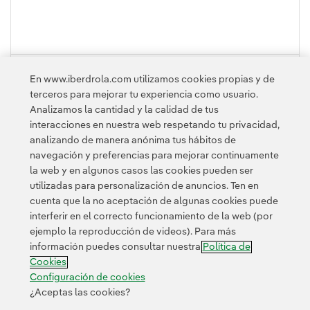
PLEGAR
En www.iberdrola.com utilizamos cookies propias y de
terceros para mejorar tu experiencia como usuario.
Analizamos la cantidad y la calidad de tus
interacciones en nuestra web respetando tu privacidad,
analizando de manera anónima tus hábitos de
navegación y preferencias para mejorar continuamente
la web y en algunos casos las cookies pueden ser
utilizadas para personalización de anuncios. Ten en
cuenta que la no aceptación de algunas cookies puede
Contacta
Clientes
Política de Privacidad
Información legal
interferir en el correcto funcionamiento de la web (por
Transparencia en el uso de la IA
Política de cookies
ejemplo la reproducción de videos). Para más
información puedes consultar nuestra
Política de
Configuración de cookies
Accesibilidad
Canal de denuncias
Cookies
Configuración de cookies
¿Aceptas las cookies?
© 2026 Iberdrola, S.A. Reservados todos los derechos.