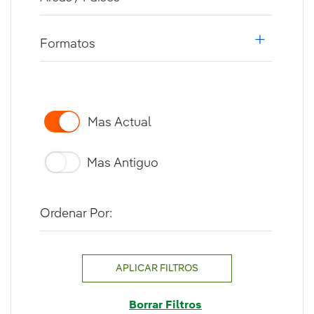
i18n.web.a
Formatos
i18n.web.a
Mas Actual
Mas Antiguo
Ordenar Por:
APLICAR FILTROS
Borrar Filtros