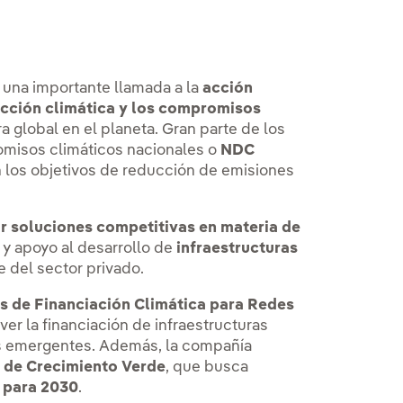
una importante llamada a la
acción
acción climática
y los compromisos
a global en el planeta. Gran parte de los
omisos climáticos nacionales o
NDC
n los objetivos de reducción de emisiones
zar soluciones competitivas en materia de
a
Enlace externo, se abre en ventana nueva.
y apoyo al desarrollo de
infraestructuras
te del sector privado.
os de Financiación Climática para Redes
r la financiación de infraestructuras
s emergentes. Además, la compañía
 de Crecimiento Verde
, que busca
a para 2030
.