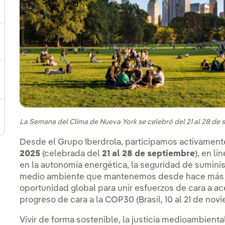
ternar el submenú para Compromiso social
ernar el submenú para Cadena de valor sostenible
ernar el submenú para Gestión de sostenibilidad
La Semana del Clima de Nueva York se celebró del 21 al 28 de 
Desde el Grupo Iberdrola, participamos activament
2025
(celebrada del
21 al 28 de septiembre
), en l
en la autonomía energética, la seguridad de suminis
medio ambiente que mantenemos desde hace más d
oportunidad global para unir esfuerzos de cara a ace
progreso de cara a la COP30 (Brasil, 10 al 21 de nov
Vivir de forma sostenible, la justicia medioambienta