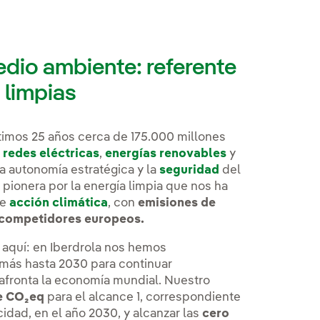
edio ambiente: referente
 limpias
timos 25 años cerca de 175.000 millones
e
redes eléctricas
,
energías renovables
y
la autonomía estratégica y la
seguridad
del
 pionera por la energía limpia que nos ha
de
acción climática
, con
emisiones de
s competidores europeos.
aquí: en Iberdrola nos hemos
 más hasta 2030 para continuar
fronta la economía mundial. Nuestro
de CO₂eq
para el alcance 1, correspondiente
idad, en el año 2030, y alcanzar las
cero