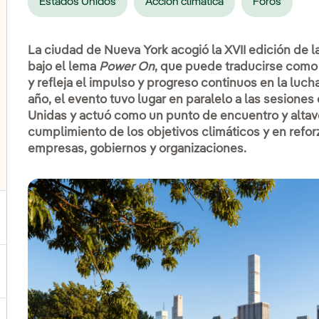
Estados Unidos
Acción climática
Foros
La ciudad de Nueva York acogió la XVII edición de 
bajo el lema
Power On
, que puede traducirse como 
y refleja el impulso y progreso continuos en la luc
año, el evento tuvo lugar en paralelo a las sesion
Unidas y actuó como un punto de encuentro y altavo
lternar el submenú para COP30
cumplimiento de los objetivos climáticos y en refo
empresas, gobiernos y organizaciones.
ernar el submenú para Biodiversidad