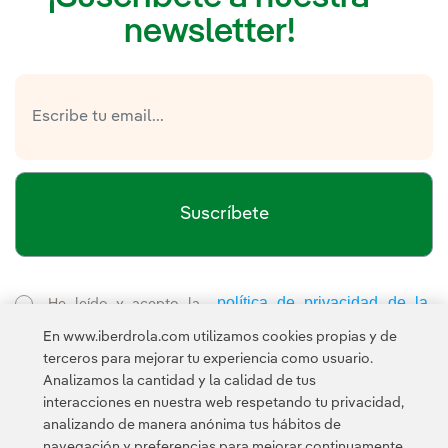
newsletter!
Suscríbete
política de privacidad de la
He leído y acepto la
Newsletter
Enlace externo, se abre en ventana nueva.
En www.iberdrola.com utilizamos cookies propias y de
Esta página está protegida por reCAPTCHA y se aplican la
terceros para mejorar tu experiencia como usuario.
Política de privacidad
Términos de servicio
y los
de Googl
Analizamos la cantidad y la calidad de tus
interacciones en nuestra web respetando tu privacidad,
analizando de manera anónima tus hábitos de
navegación y preferencias para mejorar continuamente