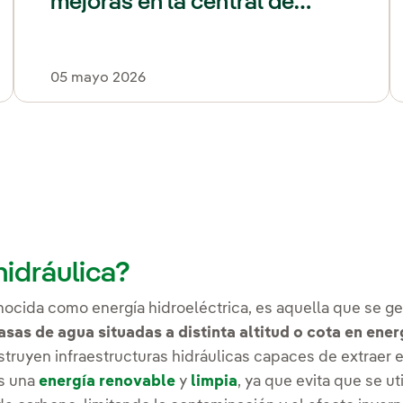
mejoras en la central de
bombeo de Valdecañas
05 mayo 2026
hidráulica?
nocida como energía hidroeléctrica, es aquella que se g
sas de agua situadas a distinta altitud o cota en energ
nstruyen infraestructuras hidráulicas capaces de extraer
es una
energía renovable
y
limpia
, ya que evita que se u