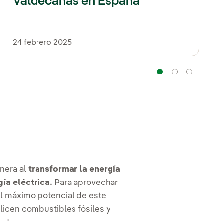
Valdecañas en España
24 febrero 2025
Navegaci
Naveg
Na
enera al
transformar la energía
ía eléctrica.
Para aprovechar
 el máximo potencial de este
tilicen combustibles fósiles y