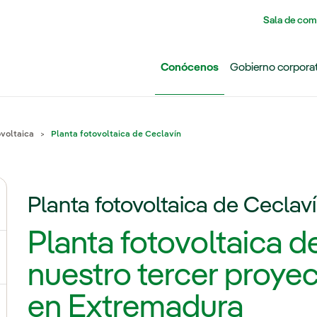
Pasar al contenido principal
Sala de com
Conócenos
Gobierno corpora
ovoltaica
Planta fotovoltaica de Ceclavín
Planta fotovoltaica de Ceclav
ernar el submenú para Grupo Iberdrola
Planta fotovoltaica d
ternar el submenú para Redes
nuestro tercer proyec
en Extremadura