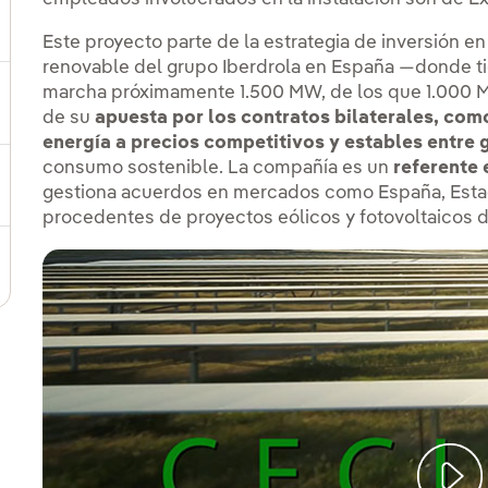
ternar el submenú para Dónde estamos
Este proyecto parte de la estrategia de inversión e
renovable del grupo Iberdrola en España —donde ti
marcha próximamente 1.500 MW, de los que 1.000 
ernar el submenú para Plan Estratégico
de su
apuesta por los contratos bilaterales, com
energía a precios competitivos y estables entre 
consumo sostenible. La compañía es un
referente 
ernar el submenú para Nuestro sector
gestiona acuerdos en mercados como España, Estad
procedentes de proyectos eólicos y fotovoltaicos 
ternar el submenú para Modelo de innovación