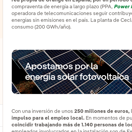
red propia de Orange en España, por un período d
compraventa de energía a largo plazo (PPA,
Power 
operadora de telecomunicaciones seguir contribu
energías sin emisiones en el país. La planta de Cec
consumo (200 GWh/año).
lternar el submenú para Eólica marina
Apostamos por la
lternar el submenú para Almacenamiento de energía
energía solar fotovoltaica
lternar el submenú para Otras tecnologías
Con una inversión de unos
250 millones de euros,
ernar el submenú para Productos y servicios
impulso para el empleo local.
En momentos de pu
coincidir trabajando más de 1.140 personas de lo
empleados involucrados en la instalación son de E