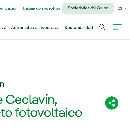
Sociedades del Grupo
unicación
Trabaja con nosotros
IDI
ES
tivo
Accionistas e Inversores
Sostenibilidad
Buscar
ín
e Ceclavín,
Comparti
to fotovoltaico