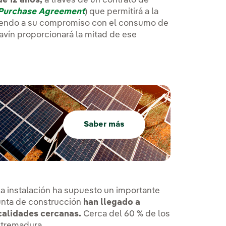
e 12 años,
a través de un contrato de
Purchase Agreement
) que permitirá a la
yendo a su compromiso con el consumo de
lavín proporcionará la mitad de ese
Saber más
la instalación ha supuesto un importante
nta de construcción
han llegado a
calidades cercanas.
Cerca del 60 % de los
xtremadura.