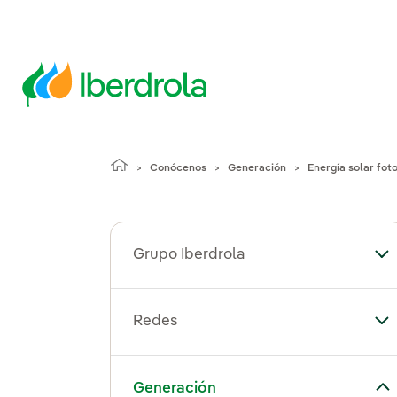
Conócenos
Generación
Energía solar fot
Grupo Iberdrola
Alt
Redes
Al
Alternar el submenú para Generación
Generación