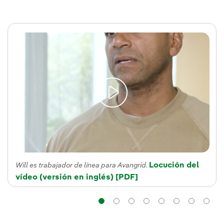
Locución del
Will es trabajador de línea para Avangrid.
vídeo (versión en inglés)
Enlace externo, se abre en
[PDF]
Navegación
Navegación
Navegación
Navegación
Navegación
Navega
Na