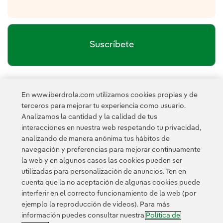
Suscríbete
política de privacidad de la
He leído y acepto la
En www.iberdrola.com utilizamos cookies propias y de
Newsletter
Enlace externo, se abre en ventana nueva.
terceros para mejorar tu experiencia como usuario.
Esta página está protegida por reCAPTCHA y se aplican la
Analizamos la cantidad y la calidad de tus
Política de privacidad
Términos de servicio
y los
de Googl
interacciones en nuestra web respetando tu privacidad,
analizando de manera anónima tus hábitos de
navegación y preferencias para mejorar continuamente
la web y en algunos casos las cookies pueden ser
utilizadas para personalización de anuncios. Ten en
cuenta que la no aceptación de algunas cookies puede
interferir en el correcto funcionamiento de la web (por
ejemplo la reproducción de videos). Para más
Contacta
Clientes
Política de Privacidad
Información legal
información puedes consultar nuestra
Política de
Política de cookies
Configuración de cookies
Accesibilidad