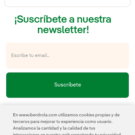
¡Suscríbete a nuestra
newsletter!
Suscríbete
política de privacidad de la
He leído y acepto la
En www.iberdrola.com utilizamos cookies propias y de
Newsletter
Enlace externo, se abre en ventana nueva.
terceros para mejorar tu experiencia como usuario.
Esta página está protegida por reCAPTCHA y se aplican la
Analizamos la cantidad y la calidad de tus
Política de privacidad
Términos de servicio
y los
de