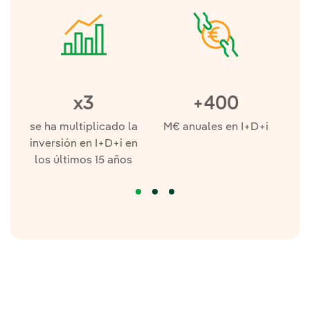
x3
+400
se ha multiplicado la
M€ anuales en I+D+i
pr
inversión en I+D+i en
los últimos 15 años