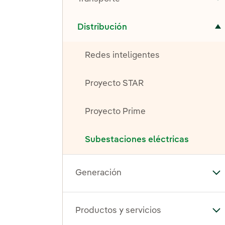
A
Alternar el submenú para Distribución
Distribución
Redes inteligentes
Proyecto STAR
Proyecto Prime
Subestaciones eléctricas
Generación
Al
Productos y servicios
Alt