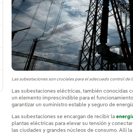
ternar el submenú para Dónde estamos
ernar el submenú para Plan Estratégico
ernar el submenú para Nuestro sector
Las subestaciones son cruciales para el adecuado control de la
ternar el submenú para Modelo de innovación
Las subestaciones eléctricas, también conocidas
un elemento imprescindible para el funcionamiento
garantizar un suministro estable y seguro de energía
Las subestaciones se encargan de recibir la
energí
plantas eléctricas para elevar su tensión y conectar
las ciudades y grandes núcleos de consumo. Allí la 