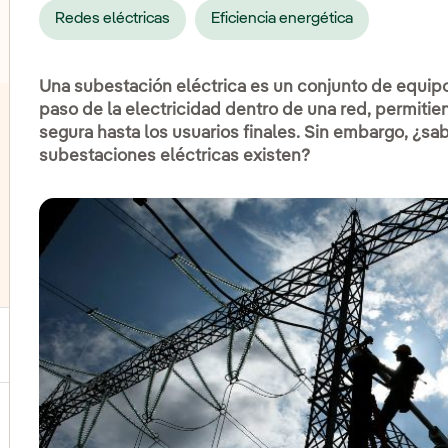
lternar el submenú para Transporte
Redes eléctricas
Eficiencia energética
Una subestación eléctrica es un conjunto de equipo
paso de la electricidad dentro de una red, permiti
segura hasta los usuarios finales. Sin embargo, ¿s
subestaciones eléctricas existen?
ternar el submenú para Generación
ernar el submenú para Productos y servicios