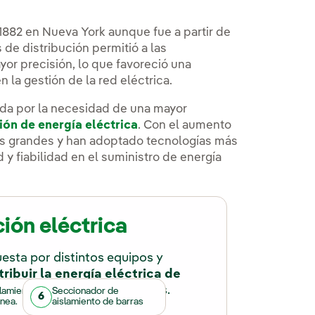
subestaciones
eléctricas y líneas de
1882 en Nueva York aunque fue a partir de
muy alta tensión que
de distribución permitió a las
favorezcan la
yor precisión, lo que favoreció una
sostenibilidad de los
n la gestión de la red eléctrica.
procesos.
da por la necesidad de una mayor
ión de energía eléctrica
. Con el aumento
ás grandes y han adoptado tecnologías más
y fiabilidad en el suministro de energía
ión eléctrica
sta por distintos equipos y
tribuir la energía eléctrica de
 sus principales componentes.
lamiento y
Seccionador de
6
ínea.
aislamiento de barras