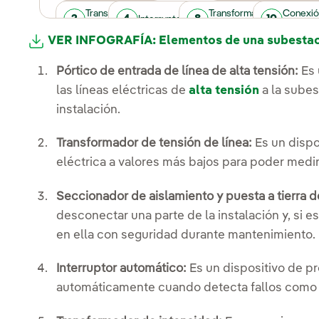
Transformador de
Pórtico de entrada de línea
Transformador de
Conexió
2
1
4
8
10
Interruptor automático
tensión de línea
de alta tensión
tensión de barras.
tensión
VER INFOGRAFÍA: Elementos de una subestaci
Pórtico de entrada de línea de alta tensión:
Es 
las líneas eléctricas de
alta tensión
a la subes
instalación.
Transformador de tensión de línea:
Es un dispo
eléctrica a valores más bajos para poder medir
Seccionador de aislamiento y puesta a tierra de
desconectar una parte de la instalación y, si es
en ella con seguridad durante mantenimiento.
Interruptor automático:
Es un dispositivo de pr
automáticamente cuando detecta fallos como c