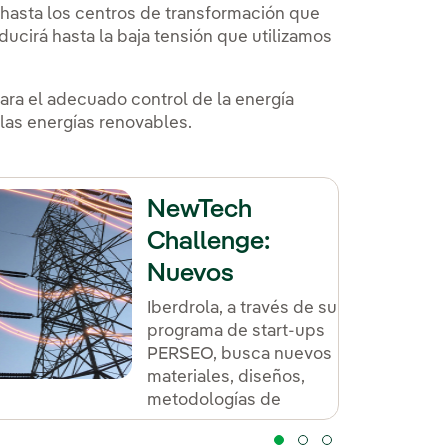
 hasta los centros de transformación que
ucirá hasta la baja tensión que utilizamos
ra el adecuado control de la energía
e las energías renovables.
NewTech
Challenge:
Nuevos
materiales
Iberdrola, a través de su
programa de start-ups
sostenibles para
PERSEO, busca nuevos
las redes
materiales, diseños,
eléctricas del
metodologías de
fabricación y
futuro
construcción de