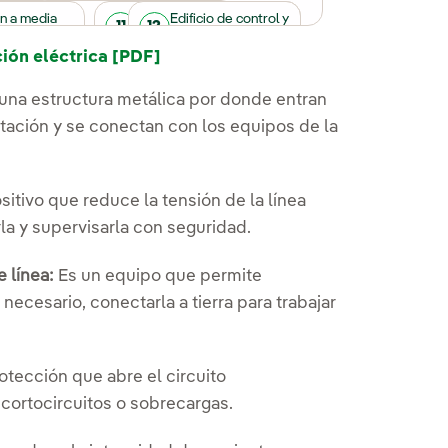
n a media
Transformador de
Transformador de
Transformador de
Edificio de control y
11
9
5
12
servicios auxiliares
potencia
intensidad
celdas
ón eléctrica [PDF]
una estructura metálica por donde entran
tación y se conectan con los equipos de la
sitivo que reduce la tensión de la línea
la y supervisarla con seguridad.
 línea:
Es un equipo que permite
 necesario, conectarla a tierra para trabajar
otección que abre el circuito
ortocircuitos o sobrecargas.