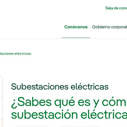
Pasar al contenido principal
Sala de com
Conócenos
Gobierno corpora
aciones eléctricas
Subestaciones eléctricas
ernar el submenú para Grupo Iberdrola
¿Sabes qué es y cóm
subestación eléctric