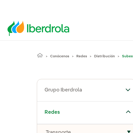
Conócenos
Redes
Distribución
Subest
Grupo Iberdrola
Alt
Alternar el submenú para Redes
Redes
Transporte