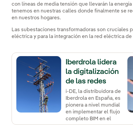
con líneas de media tensión que llevarán la energía
tenemos en nuestras calles donde finalmente se red
en nuestros hogares.
Las subestaciones transformadoras son cruciales pa
eléctrica y para la integración en la red eléctrica d
Iberdrola lidera
la digitalización
de las redes
eléctricas en
i-DE, la distribuidora de
Iberdrola en España, es
España
pionera a nivel mundial
en implementar el flujo
completo BIM en el
diseño y construcción
de líneas y