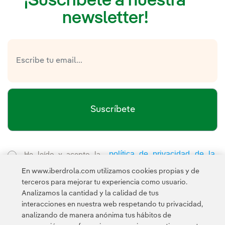
¡Suscríbete a nuestra
newsletter!
Suscríbete
política de privacidad de la
He leído y acepto la
Newsletter
Enlace externo, se abre en ventana nueva.
En www.iberdrola.com utilizamos cookies propias y de
Esta página está protegida por reCAPTCHA y se aplican la
terceros para mejorar tu experiencia como usuario.
Política de privacidad
Términos de servicio
y los
de Googl
Analizamos la cantidad y la calidad de tus
interacciones en nuestra web respetando tu privacidad,
analizando de manera anónima tus hábitos de