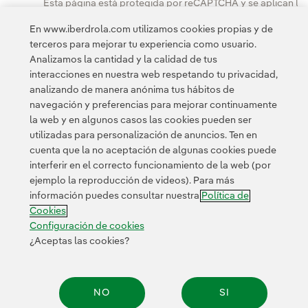
Esta página está protegida por reCAPTCHA y se aplican la
Política de privacidad
Términos de servicio
y los
de Googl
En www.iberdrola.com utilizamos cookies propias y de
terceros para mejorar tu experiencia como usuario.
Analizamos la cantidad y la calidad de tus
interacciones en nuestra web respetando tu privacidad,
analizando de manera anónima tus hábitos de
navegación y preferencias para mejorar continuamente
la web y en algunos casos las cookies pueden ser
utilizadas para personalización de anuncios. Ten en
cuenta que la no aceptación de algunas cookies puede
Contacta
Clientes
Política de Privacidad
Información legal
interferir en el correcto funcionamiento de la web (por
Transparencia en el uso de la IA
Política de cookies
ejemplo la reproducción de videos). Para más
información puedes consultar nuestra
Política de
Configuración de cookies
Accesibilidad
Canal de denuncias
Cookies
Configuración de cookies
¿Aceptas las cookies?
© 2026 Iberdrola, S.A. Reservados todos los derechos.
NO
SI