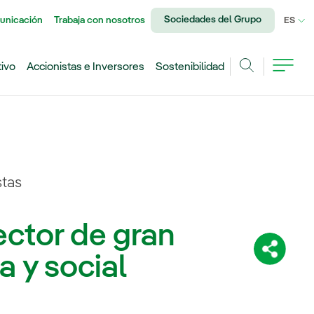
Sociedades del Grupo
unicación
Trabaja con nosotros
IDI
ES
tivo
Accionistas e Inversores
Sostenibilidad
Buscar
stas
ector de gran
Comparti
 y social