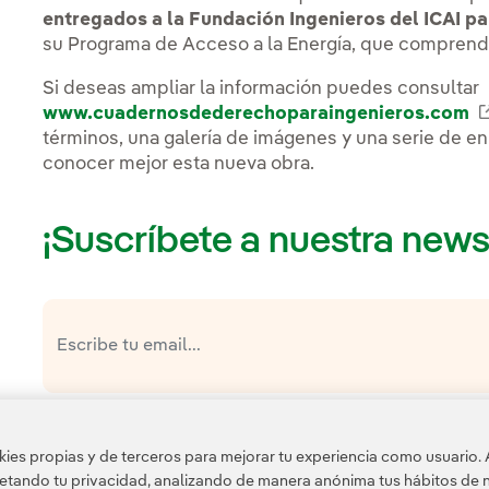
entregados a la Fundación Ingenieros del ICAI pa
su Programa de Acceso a la Energía, que comprend
Si deseas ampliar la información puedes consultar
www.cuadernosdederechoparaingenieros.com
términos, una galería de imágenes y una serie de en
conocer mejor esta nueva obra.
¡Suscríbete a nuestra news
política de privacidad de la Newsletter
He leído y acepto la
Esta página está protegida por reCAPTCHA y se aplican l
es propias y de terceros para mejorar tu experiencia como usuario. 
Google.
petando tu privacidad, analizando de manera anónima tus hábitos de 