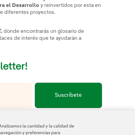
ra el Desarrollo
y reinvertidos por esta en
e diferentes proyectos.
Enlace externo, se abre en ventana nueva.
, donde encontrarás un glosario de
laces de interés que te ayudarán a
letter!
Suscríbete
Enlace externo, se abre en ventana nueva.
Política de privacidad
Términos de servicio
a
y los
de
Analizamos la cantidad y la calidad de
navegación y preferencias para