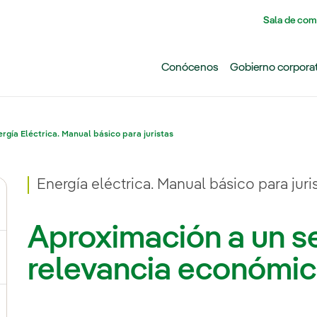
Pasar al contenido principal
Sala de com
Conócenos
Gobierno corpora
rgía Eléctrica. Manual básico para juristas
Energía eléctrica. Manual básico para juri
Aproximación a un s
ernar el submenú para Arte, patrocinio y mecenazgo
relevancia económica