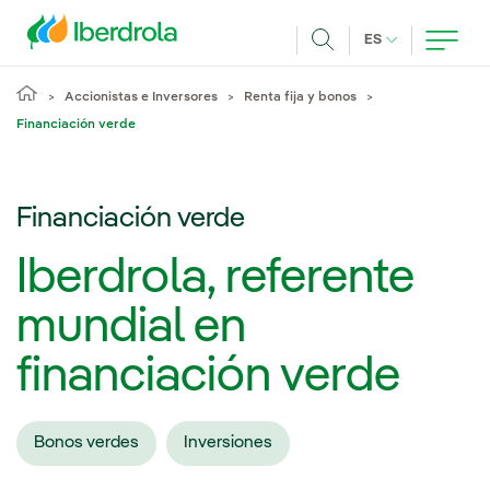
Pasar al contenido principal
IDIOMA ACTUA
ES
Buscar
Accionistas e Inversores
Renta fija y bonos
Financiación verde
Financiación verde
Iberdrola, referente
mundial en
financiación verde
Bonos verdes
Inversiones