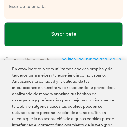
Suscríbete
política de privacidad de la
He leído y acepto la
Newsletter
Enlace externo, se abre en ventana nueva.
En www.iberdrola.com utilizamos cookies propias y de
Esta página está protegida por reCAPTCHA y se aplican la
terceros para mejorar tu experiencia como usuario.
Política de privacidad
Términos de servicio
y los
de Googl
Analizamos la cantidad y la calidad de tus
interacciones en nuestra web respetando tu privacidad,
analizando de manera anónima tus hábitos de
navegación y preferencias para mejorar continuamente
la web y en algunos casos las cookies pueden ser
utilizadas para personalización de anuncios. Ten en
cuenta que la no aceptación de algunas cookies puede
Contacta
Clientes
Política de Privacidad
Información legal
interferir en el correcto funcionamiento de la web (por