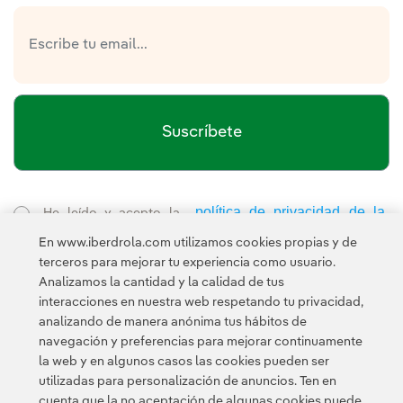
Suscríbete
política de privacidad de la
He leído y acepto la
Newsletter
Enlace externo, se abre en ventana nueva.
En www.iberdrola.com utilizamos cookies propias y de
Esta página está protegida por reCAPTCHA y se aplican la
terceros para mejorar tu experiencia como usuario.
Política de privacidad
Términos de servicio
y los
de Googl
Analizamos la cantidad y la calidad de tus
interacciones en nuestra web respetando tu privacidad,
analizando de manera anónima tus hábitos de
navegación y preferencias para mejorar continuamente
la web y en algunos casos las cookies pueden ser
utilizadas para personalización de anuncios. Ten en
cuenta que la no aceptación de algunas cookies puede