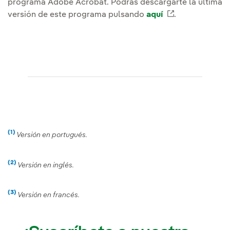
programa Adobe Acrobat. Podrás descargarte la última
versión de este programa pulsando
aquí
Enlace extern
.
(1)
Nota
Versión en portugués.
(2)
Nota
Versión en inglés.
(3)
Nota
Versión en francés.