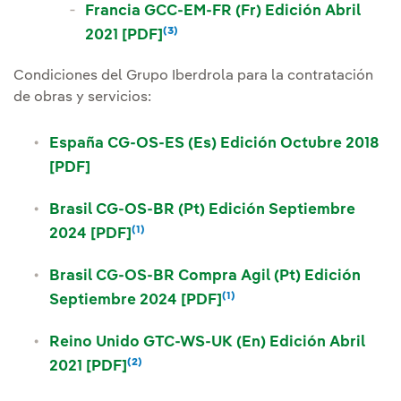
Francia GCC-EM-FR (Fr) Edición Abril
(3)
Enlace externo, se abre en vent
2021 [PDF]
Condiciones del Grupo Iberdrola para la contratación
de obras y servicios:
España CG-OS-ES (Es) Edición Octubre 2018
Enlace externo, se abre en ventana nueva
[PDF]
Brasil CG-OS-BR (Pt) Edición Septiembre
(1)
Enlace externo, se abre en ventana 
Nota
2024 [PDF]
Brasil CG-OS-BR Compra Agil (Pt) Edición
(1)
Enlace externo, se abre
Enlace externo, se ab
Septiembre 2024 [PDF]
Reino Unido GTC-WS-UK (En) Edición Abril
(2)
Enlace externo, se abre en ventana n
Nota
2021 [PDF]