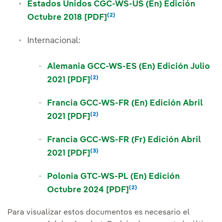
Estados Unidos CGC-WS-US (En) Edición
(2)
Enlace externo, se abre en 
Nota
Octubre 2018 [PDF]
Internacional:
Alemania GCC-WS-ES (En) Edición Julio
(2)
Enlace externo, se abre en vent
Nota
2021 [PDF]
Francia GCC-WS-FR (En) Edición Abril
(2)
Enlace externo, se abre en vent
Nota
2021 [PDF]
Francia GCC-WS-FR (Fr) Edición Abril
(3)
Enlace externo, se abre en vent
2021 [PDF]
Polonia GTC-WS-PL (En) Edición
(2)
Enlace externo, se abr
Nota
Octubre 2024 [PDF]
Para visualizar estos documentos es necesario el