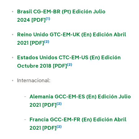
Brasil CG-EM-BR (Pt) Edición Julio
(1)
Enlace externo, se abre en ventana 
Enlace externo, se abre en ventan
2024 [PDF]
Reino Unido GTC-EM-UK (En) Edición Abril
(2)
Enlace externo, se abre en ventana n
Nota
2021 [PDF]
Estados Unidos CTC-EM-US (En) Edición
(2)
Enlace externo, se abre en 
Nota
Octubre 2018 [PDF]
Internacional:
Alemania GCC-EM-ES (En) Edición Julio
(2)
Enlace externo, se abre en vent
Nota
2021 [PDF]
Francia GCC-EM-FR (En) Edición Abril
(2)
Enlace externo, se abre en vent
Nota
2021 [PDF]