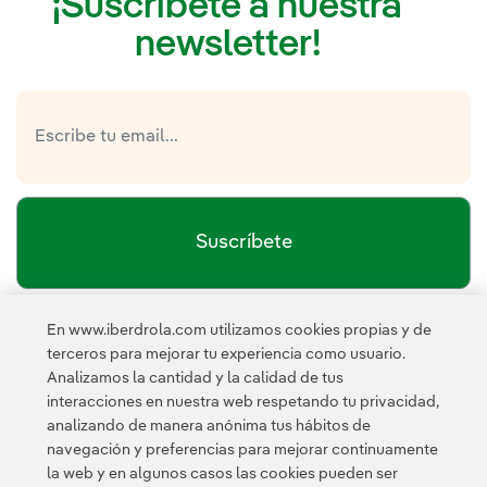
¡Suscríbete a nuestra
newsletter!
Suscríbete
En www.iberdrola.com utilizamos cookies propias y de
política de privacidad de la
He leído y acepto la
terceros para mejorar tu experiencia como usuario.
Newsletter
Enlace externo, se abre en ventana nueva.
Analizamos la cantidad y la calidad de tus
Esta página está protegida por reCAPTCHA y se aplican la
interacciones en nuestra web respetando tu privacidad,
Política de privacidad
Términos de servicio
y los
de Googl
analizando de manera anónima tus hábitos de
navegación y preferencias para mejorar continuamente
la web y en algunos casos las cookies pueden ser