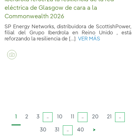
eléctrica de Glasgow de cara a la
Commonwealth 2026
SP Energy Networks, distribuidora de ScottishPower,
filial del Grupo Iberdrola en Reino Unido , está
reforzando la resiliencia de [...]
VER MÁS
1
2
3
10
11
20
21
...
...
...
30
31
40
>
...