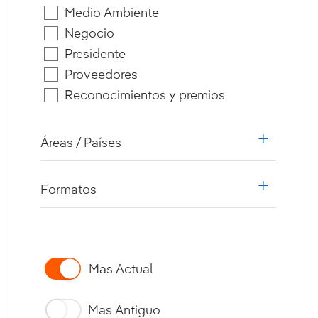
Medio Ambiente
Negocio
Presidente
Proveedores
Reconocimientos y premios
Áreas / Países
i18n.web.
Formatos
i18n.web.
Mas Actual
Mas Antiguo