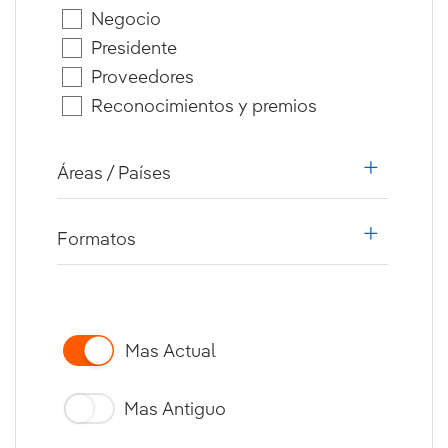
Negocio
Presidente
Proveedores
Reconocimientos y premios
Áreas / Países
i18n.web.
Formatos
i18n.web.
Mas Actual
Mas Antiguo