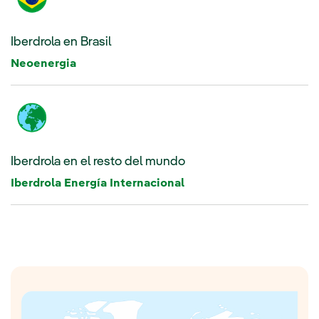
Iberdrola en Brasil
Neoenergia
Iberdrola en el resto del mundo
Enlace exter
Enlace externo, se abre en ventana nueva.
Iberdrola Energía Internacional