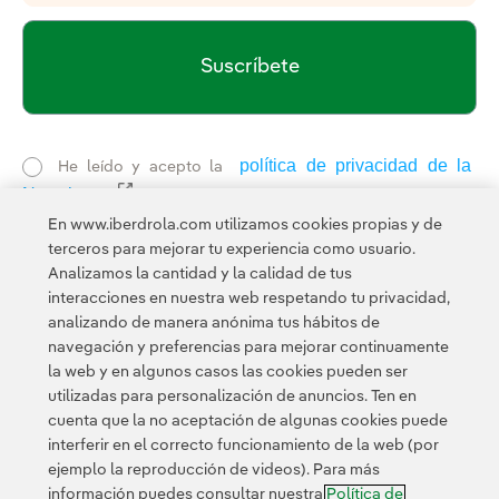
Suscríbete
política de privacidad de la
He leído y acepto la
Newsletter
Enlace externo, se abre en ventana nueva.
Esta página está protegida por reCAPTCHA y se aplican la
En www.iberdrola.com utilizamos cookies propias y de
Política de privacidad
Términos de servicio
y los
de
terceros para mejorar tu experiencia como usuario.
Google.
Analizamos la cantidad y la calidad de tus
interacciones en nuestra web respetando tu privacidad,
analizando de manera anónima tus hábitos de
navegación y preferencias para mejorar continuamente
la web y en algunos casos las cookies pueden ser
utilizadas para personalización de anuncios. Ten en
cuenta que la no aceptación de algunas cookies puede
Contacta
Clientes
Política de Privacidad
Información legal
interferir en el correcto funcionamiento de la web (por
Transparencia en el uso de la IA
Política de cookies
ejemplo la reproducción de videos). Para más
información puedes consultar nuestra
Política de
Configuración de cookies
Accesibilidad
Canal de denuncias