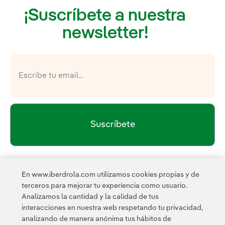
¡Suscríbete a nuestra
newsletter!
Suscríbete
política de privacidad de la
He leído y acepto la
En www.iberdrola.com utilizamos cookies propias y de
Newsletter
Enlace externo, se abre en ventana nueva.
terceros para mejorar tu experiencia como usuario.
Esta página está protegida por reCAPTCHA y se aplican la
Analizamos la cantidad y la calidad de tus
Política de privacidad
Términos de servicio
y los
de
interacciones en nuestra web respetando tu privacidad,
Google.
analizando de manera anónima tus hábitos de