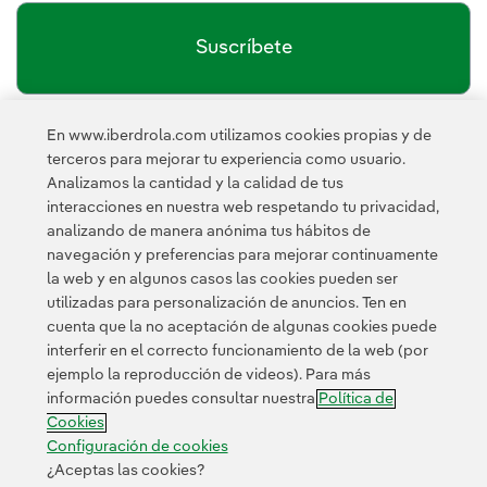
Suscríbete
En www.iberdrola.com utilizamos cookies propias y de
política de privacidad de la
He leído y acepto la
terceros para mejorar tu experiencia como usuario.
Newsletter
Enlace externo, se abre en ventana nueva.
Analizamos la cantidad y la calidad de tus
Esta página está protegida por reCAPTCHA y se aplican la
interacciones en nuestra web respetando tu privacidad,
Política de privacidad
Términos de servicio
y los
de Googl
analizando de manera anónima tus hábitos de
navegación y preferencias para mejorar continuamente
la web y en algunos casos las cookies pueden ser
utilizadas para personalización de anuncios. Ten en
cuenta que la no aceptación de algunas cookies puede
interferir en el correcto funcionamiento de la web (por
ejemplo la reproducción de videos). Para más
Contacta
Clientes
Política de Privacidad
Información legal
información puedes consultar nuestra
Política de
Transparencia en el uso de la IA
Política de cookies
Cookies
Configuración de cookies
Accesibilidad
Canal de denuncias
Configuración de cookies
¿Aceptas las cookies?