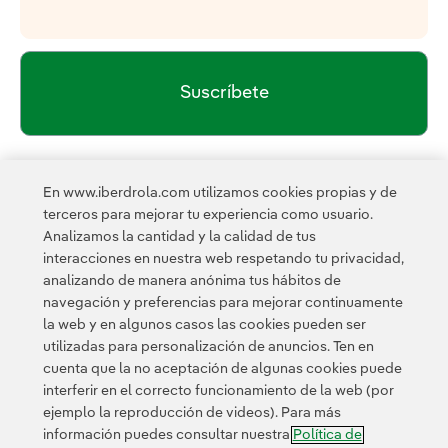
Suscríbete
política de privacidad de la
He leído y acepto la
En www.iberdrola.com utilizamos cookies propias y de
Newsletter
Enlace externo, se abre en ventana nueva.
terceros para mejorar tu experiencia como usuario.
Esta página está protegida por reCAPTCHA y se aplican la
Analizamos la cantidad y la calidad de tus
Política de privacidad
Términos de servicio
y los
de
interacciones en nuestra web respetando tu privacidad,
Google.
analizando de manera anónima tus hábitos de
navegación y preferencias para mejorar continuamente
la web y en algunos casos las cookies pueden ser
utilizadas para personalización de anuncios. Ten en
cuenta que la no aceptación de algunas cookies puede
interferir en el correcto funcionamiento de la web (por
ejemplo la reproducción de videos). Para más
Contacta
Clientes
Política de Privacidad
Información legal
información puedes consultar nuestra
Política de
Transparencia en el uso de la IA
Política de cookies