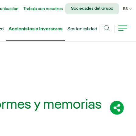
Sociedades del Grupo
unicación
Trabaja con nosotros
IDI
ES
vo
Accionistas e Inversores
Sostenibilidad
Buscar
?
ormes y memorias
Comparti