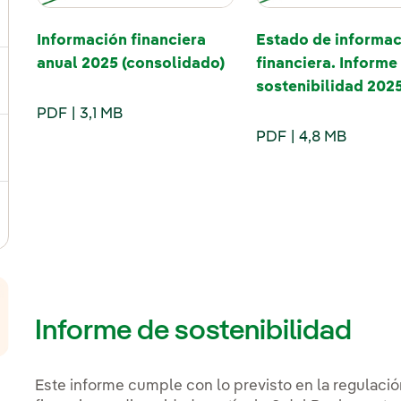
ernar el submenú para Acción y dividendo
Información financiera
Estado de informac
anual 2025 (consolidado)
financiera. Informe
ernar el submenú para Información para el accionista
sostenibilidad 202
PDF
3,1 MB
PDF
4,8 MB
ernar el submenú para Renta fija y bonos
ternar el submenú para Comunicaciones a la CNMV
Informe de sostenibilidad
Este informe cumple con lo previsto en la regulació