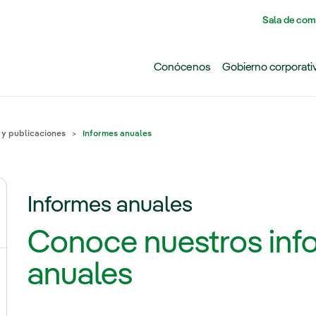
Pasar al contenido principal
Sala de com
Conócenos
Gobierno corporati
 y publicaciones
Informes anuales
Informes anuales
ernar el submenú para ¿Por qué invertir hoy en Iberdrola
Conoce nuestros inf
anuales