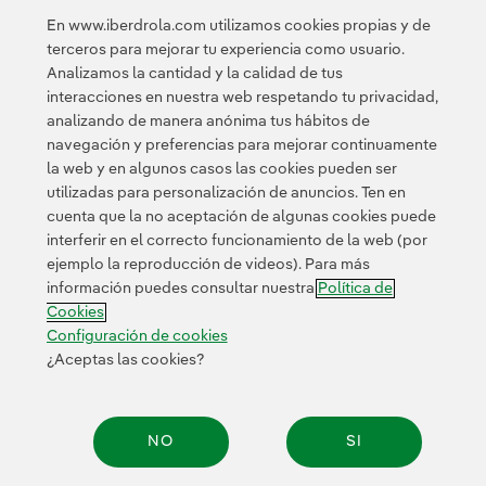
Newsletter
Enlace externo, se abre en ventana nueva.
En www.iberdrola.com utilizamos cookies propias y de
Esta página está protegida por reCAPTCHA y se aplican la
terceros para mejorar tu experiencia como usuario.
Política de privacidad
Términos de servicio
y los
de Googl
Analizamos la cantidad y la calidad de tus
interacciones en nuestra web respetando tu privacidad,
analizando de manera anónima tus hábitos de
navegación y preferencias para mejorar continuamente
la web y en algunos casos las cookies pueden ser
utilizadas para personalización de anuncios. Ten en
cuenta que la no aceptación de algunas cookies puede
Contacta
Clientes
Política de Privacidad
Información legal
interferir en el correcto funcionamiento de la web (por
Política de cookies
Configuración de cookies
Accesibilidad
ejemplo la reproducción de videos). Para más
información puedes consultar nuestra
Política de
Canal de denuncias
Cookies
Configuración de cookies
¿Aceptas las cookies?
© 2026 Iberdrola, S.A. Reservados todos los derechos.
NO
SI