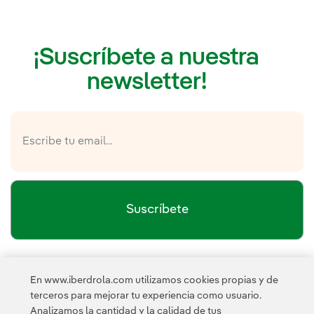
¡Suscríbete a nuestra
newsletter!
Suscríbete
política de privacidad de la
He leído y acepto la
En www.iberdrola.com utilizamos cookies propias y de
Newsletter
Enlace externo, se abre en ventana nueva.
terceros para mejorar tu experiencia como usuario.
Esta página está protegida por reCAPTCHA y se aplican la
Analizamos la cantidad y la calidad de tus