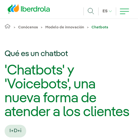
Pasar al contenido principal
IDIOMA ACTUA
ES
Buscar
Conócenos
Modelo de innovación
Chatbots
Qué es un chatbot
'Chatbots' y
'Voicebots', una
nueva forma de
atender a los clientes
I+D+i