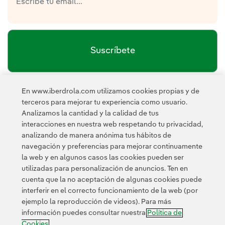
Suscríbete
En www.iberdrola.com utilizamos cookies propias y de
política de privacidad de la
He leído y acepto la
terceros para mejorar tu experiencia como usuario.
Newsletter
Enlace externo, se abre en ventana nueva.
Analizamos la cantidad y la calidad de tus
Esta página está protegida por reCAPTCHA y se aplican la
interacciones en nuestra web respetando tu privacidad,
Política de privacidad
Términos de servicio
y los
de Googl
analizando de manera anónima tus hábitos de
navegación y preferencias para mejorar continuamente
la web y en algunos casos las cookies pueden ser
utilizadas para personalización de anuncios. Ten en
cuenta que la no aceptación de algunas cookies puede
interferir en el correcto funcionamiento de la web (por
ejemplo la reproducción de videos). Para más
Contacta
Clientes
Política de Privacidad
Información legal
información puedes consultar nuestra
Política de
Transparencia en el uso de la IA
Política de cookies
Cookies