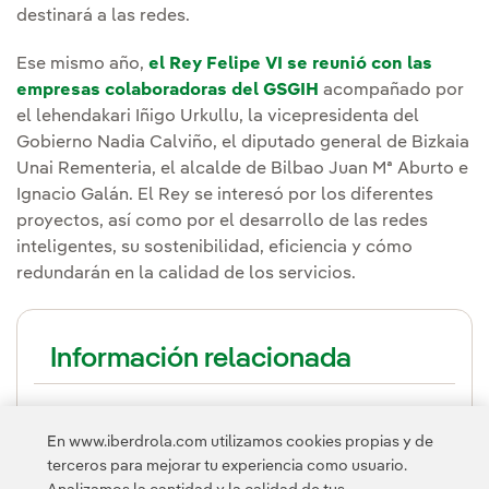
destinará a las redes.
Ese mismo año,
el Rey Felipe VI se reunió con las
empresas colaboradoras del GSGIH
acompañado por
el lehendakari Iñigo Urkullu, la vicepresidenta del
Gobierno Nadia Calviño, el diputado general de Bizkaia
Unai Rementeria, el alcalde de Bilbao Juan Mª Aburto e
Ignacio Galán. El Rey se interesó por los diferentes
proyectos, así como por el desarrollo de las redes
inteligentes, su sostenibilidad, eficiencia y cómo
redundarán en la calidad de los servicios.
Información relacionada
El Hub global de redes inteligentes de
Iberdrola y la Diputación Foral de
En www.iberdrola.com utilizamos cookies propias y de
terceros para mejorar tu experiencia como usuario.
Bizkaia celebra 5 años con más de 120