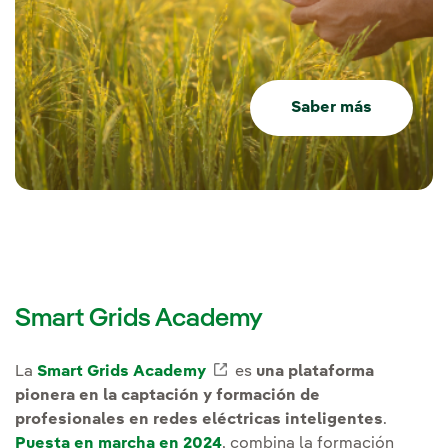
Saber más
Smart Grids Academy
La
Smart Grids Academy
Enlace externo, se abre en
es
una plataforma
pionera en la captación y formación de
profesionales en redes eléctricas inteligentes
.
Puesta en marcha en 2024
, combina la formación