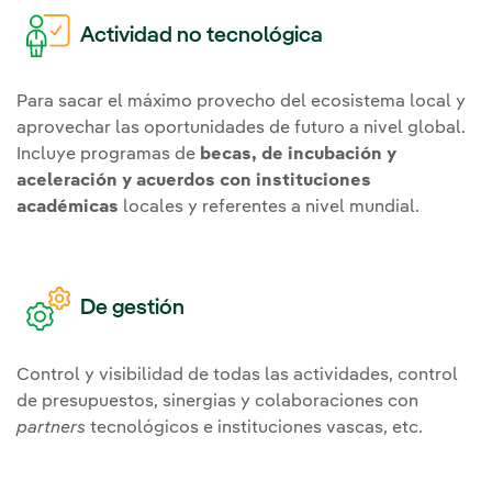
virtuales, etc.)
ha venido siendo
activos de red:
desarrollos
ambiente.
Actividad no tecnológica
tradicionalmente.
sobre activos para
Prevención y Seguridad:
disponer de una red más
Regulación:
impacto,
Para sacar el máximo provecho del ecosistema local y
nuevos equipos que
flexible, más automatizada
aprovechar las oportunidades de futuro a nivel global.
análisis y orientación hacia
minimicen los riesgos.
y con mayor nivel de
Incluye programas de
becas, de incubación y
posibles mecanismos
monitorización.
aceleración y acuerdos con instituciones
Eficiencia de los procesos:
regulatorios en relación a
académicas
locales y referentes a nivel mundial.
mejora de procesos
Renovación de sistemas e
,
cambio climático
vehículo
haciendo uso de nuevas
integración de las nuevas
,
eléctrico
almacenamiento
tecnologías (
,
virtualización
funcionalidades
y pérdidas.
para
energético
,
Edge Computing
realidad
De gestión
planificar, operar y
e
aumentada
inteligencia
mantener la red de
para la detección
artificial
distribución.
Control y visibilidad de todas las actividades, control
de anomalías,
de presupuestos, sinergias y colaboraciones con
mantenimiento, etc.).
partners
tecnológicos e instituciones vascas, etc.