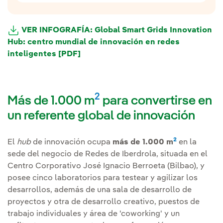
El centro de innovación se dedica a la
Atraer el
mejor talento internacional
.
y a la
coordinación de proyectos
formación
VER INFOGRAFÍA: Global Smart Grids Innovation
orientada a las líneas estratégicas, además
de servir de
a la filial de Redes
Hub: centro mundial de innovación en redes
enlace directo
(i-DE) para buscar oportunidades.
inteligentes [PDF]
Enlace externo, se abre en ventana 
Duplicar los proyectos
del grupo Iberdrola
relacionados con la innovación en redes
2
Más de 1.000 m
para convertirse en
inteligentes.
un referente global de innovación
Global
Un
centro global conectado con partners
2
El
hub
de innovación ocupa
más de 1.000 m
en la
+200
internacionales
en el que se desarrollan
sede del negocio de Redes de Iberdrola, situada en el
profesionales
nuevas soluciones.
Centro Corporativo José Ignacio Berroeta (Bilbao), y
posee cinco laboratorios para testear y agilizar los
desarrollos, además de una sala de desarrollo de
proyectos y otra de desarrollo creativo, puestos de
trabajo individuales y área de 'coworking' y un