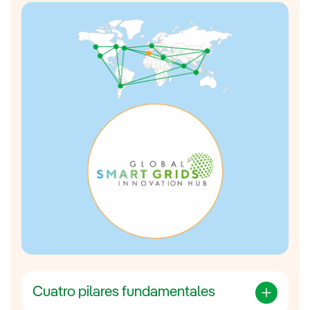
Responder a los
retos de las redes eléctricas
del futuro
.
Combinar la capacidad tecnológica de la
compañía con la de los
colaboradores:
proveedores, universidades, centros
tecnológicos y
start-ups
.
Cuatro pilares fundamentales