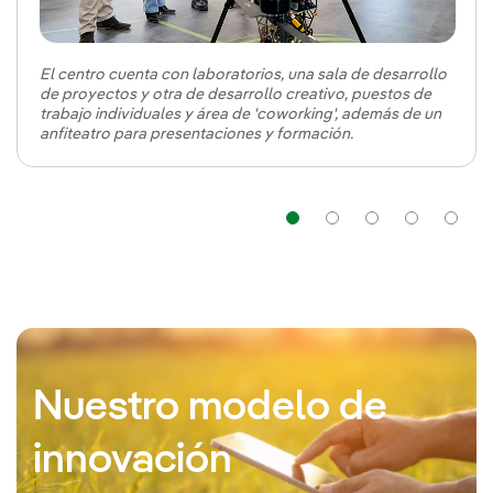
+1.000m²
Atracción del talento
en Larraskitu (Bizkaia)
Destinado a acelerar la
colaboración y la
innovación para atraer talento
.
El centro cuenta con laboratorios, una sala de desarrollo
de proyectos y otra de desarrollo creativo, puestos de
trabajo individuales y área de 'coworking', además de un
anfiteatro para presentaciones y formación.
Navegación
Navegación
Navega
Nav
Nuestro modelo de
innovación