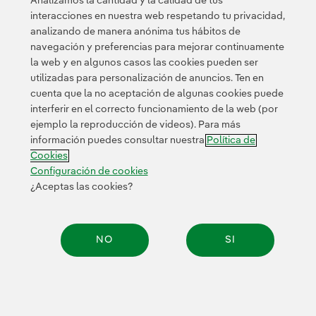
Analizamos la cantidad y la calidad de tus
empresas y entidades colaboradoras
interacciones en nuestra web respetando tu privacidad,
analizando de manera anónima tus hábitos de
Iberdrola España y la Diputación Foral
navegación y preferencias para mejorar continuamente
la web y en algunos casos las cookies pueden ser
de Bizkaia renuevan su colaboración en
utilizadas para personalización de anuncios. Ten en
el Hub de redes eléctricas inteligentes
cuenta que la no aceptación de algunas cookies puede
interferir en el correcto funcionamiento de la web (por
ejemplo la reproducción de videos). Para más
Colaboraremos con BCAM en el
información puedes consultar nuestra
Política de
proyecto Innovation Data Space de IA
Cookies
para optimizar las redes
Configuración de cookies
¿Aceptas las cookies?
La Embajada de Finlandia visita el HUB
de Iberdrola en Bilbao
NO
SI
Compar
¡Suscríbete a nuestra