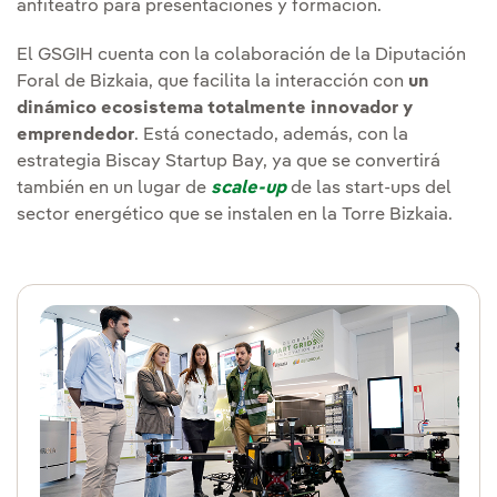
anfiteatro para presentaciones y formación.
Orientado a mercado
El GSGIH cuenta con la colaboración de la Diputación
Productos industrializables
que se puedan
Foral de Bizkaia, que facilita la interacción con
un
instalar en las redes eléctricas de distribución
de todo el mundo.
dinámico ecosistema totalmente innovador y
emprendedor
. Está conectado, además, con la
estrategia Biscay Startup Bay, ya que se convertirá
+120
también en un lugar de
scale-up
de las start-ups del
proyectos identificados por valor de 110
sector energético que se instalen en la Torre Bizkaia.
millones de euros
Basado en alianzas
Una
alianza público-privada
, con financiación
de la Diputación de Bizkaia y otras
colaboraciones.