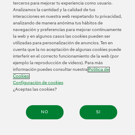
Esta página está protegida por reCAPTCHA y se aplican la
terceros para mejorar tu experiencia como usuario.
Política de privacidad
Términos de servicio
y los
de Googl
Analizamos la cantidad y la calidad de tus
interacciones en nuestra web respetando tu privacidad,
analizando de manera anónima tus hábitos de
navegación y preferencias para mejorar continuamente
la web y en algunos casos las cookies pueden ser
utilizadas para personalización de anuncios. Ten en
cuenta que la no aceptación de algunas cookies puede
Contacta
Clientes
Política de Privacidad
Información legal
interferir en el correcto funcionamiento de la web (por
Política de cookies
Configuración de cookies
Accesibilidad
ejemplo la reproducción de videos). Para más
información puedes consultar nuestra
Política de
Canal de denuncias
Cookies
Configuración de cookies
¿Aceptas las cookies?
© 2026 Iberdrola, S.A. Reservados todos los derechos.
NO
SI
Compar