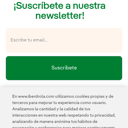
¡Suscríbete a nuestra
newsletter!
Suscríbete
política de privacidad de la
He leído y acepto la
En www.iberdrola.com utilizamos cookies propias y de
Newsletter
Enlace externo, se abre en ventana nueva.
terceros para mejorar tu experiencia como usuario.
Esta página está protegida por reCAPTCHA y se aplican la
Analizamos la cantidad y la calidad de tus
Política de privacidad
Términos de servicio
y los
de
interacciones en nuestra web respetando tu privacidad,
Google.
analizando de manera anónima tus hábitos de