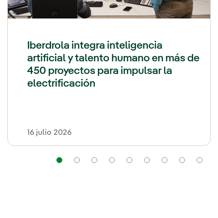
Iberdrola integra inteligencia
artificial y talento humano en más de
450 proyectos para impulsar la
electrificación
16 julio 2026
Navegación
Navegación
Navegación
Navegación
Navegación
Navegación
Navegaci
Nav