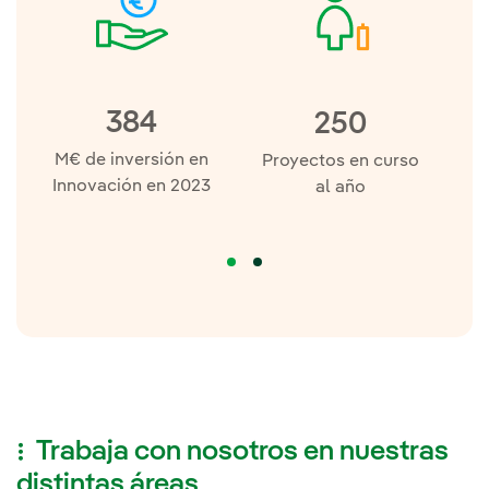
384
250
M€ de inversión en
M€
Proyectos en curso
Innovación en 2023
al año
Trabaja con nosotros en nuestras
distintas áreas