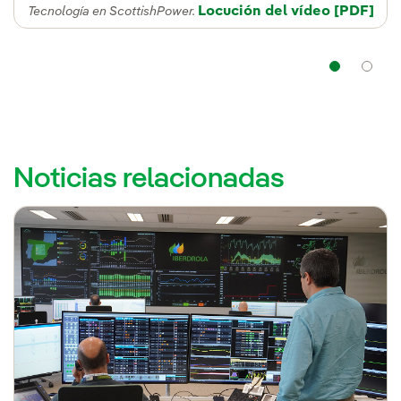
Locución del vídeo
Enlace ex
[PDF]
Tecnología en ScottishPower.
Nav
Noticias relacionadas